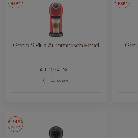
RSP*
RSP*
Genio S Plus Automatisch Rood
Geni
AUTOMATISCH
Compatibiliteit
€ 84,99
RSP*