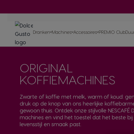
In
ORIGINAL-dranken
Ga naar de inhoud
-dran
-mach
ORIGINAL-machines
Dranken
Machines
Accessoires
PREMIO Club
Duu
ORIGINAL
Recycleer je ORIGIN
Thuiscomposteerbare pa
Onze initiatieven
Blog
Recepten
Ontdek alle accessoires
voor
NEO
-mac
Ontdek een groot assortime
KOFFIEMACHINES
heerlijke thee met je ORIG
machine
Proef de toek
Zwarte of koffie met melk, warm of koud: ge
druk op de knop van ons heerlijke koffiebarm
gewoon thuis. Ontdek onze stijlvolle NESCAFÉ 
machines en vind het toestel dat het beste bij
levensstijl en smaak past.