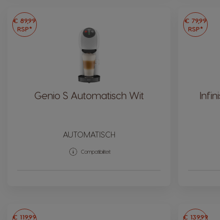
€ 89,99
€ 79,99
RSP*
RSP*
Genio S Automatisch Wit
Infi
AUTOMATISCH
Compatibiliteit
€ 119,99
€ 139,99