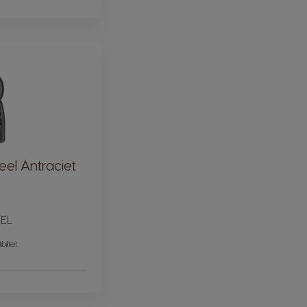
el Antraciet
EL
iliteit