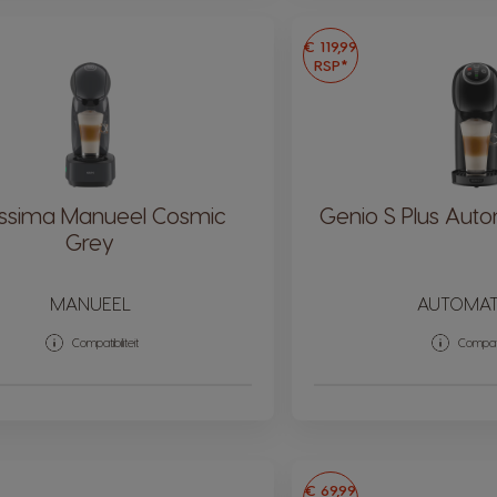
€ 119,99
RSP*
nissima Manueel Cosmic
Genio S Plus Auto
Grey​
MANUEEL
AUTOMAT
Compatibiliteit
Compatib
€ 69,99