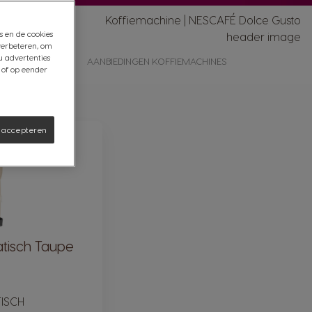
s en de cookies
verbeteren, om
u advertenties
NTKALKINGSKIT
AANBIEDINGEN KOFFIEMACHINES
 of op eender
s accepteren
tisch Taupe
ISCH