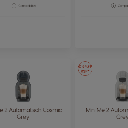
Compatibiliteit
Compatib
€ 84,99
RSP*
Me 2 Automatisch Cosmic
Mini Me 2 Automa
Grey
Gre