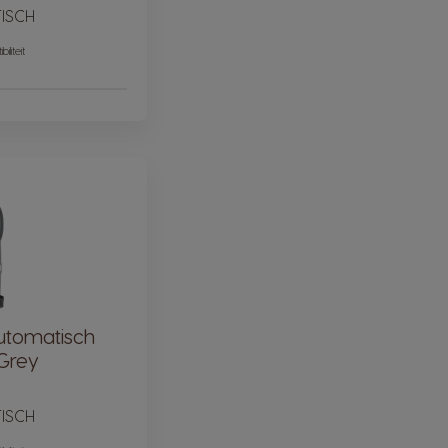
ISCH
iliteit
utomatisch
Grey
ISCH