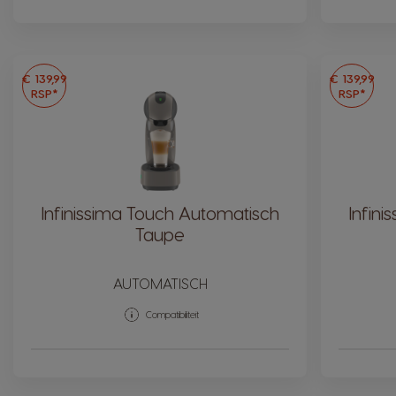
€ 139,99
€ 139,99
RSP*
RSP*
Infinissima Touch Automatisch
Infin
Taupe
AUTOMATISCH
Compatibiliteit