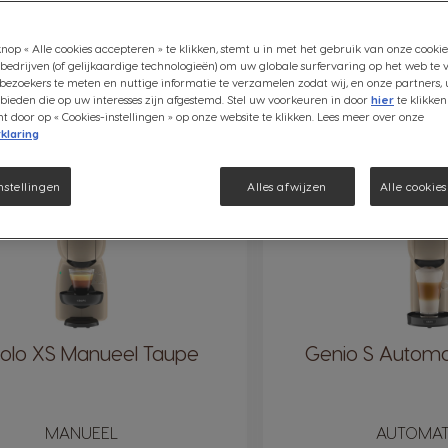
nop « Alle cookies accepteren » te klikken, stemt u in met het gebruik van onze cookie
bedrijven (of gelijkaardige technologieën) om uw globale surfervaring op het web te 
bezoekers te meten en nuttige informatie te verzamelen zodat wij, en onze partners, 
ENIO S PLUS
MINI ME
GENIO S
INFINISSIMA
PICCOLO XS
O
ieden die op uw interesses zijn afgestemd. Stel uw voorkeuren in door
hier
te klikken
door op « Cookies-instellingen » op onze website te klikken. Lees meer over onze
klaring
nstellingen
Alles afwijzen
Alle cookie
€ 89,99
RSP*
colo XS Manueel Taupe
Genio S Automa
MANUEEL
AUTOMAT