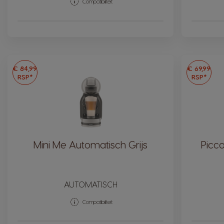
Compatibiliteit
€ 84,99
€ 69,99
RSP*
RSP*
Mini Me Automatisch Grijs
Picc
AUTOMATISCH
Compatibiliteit