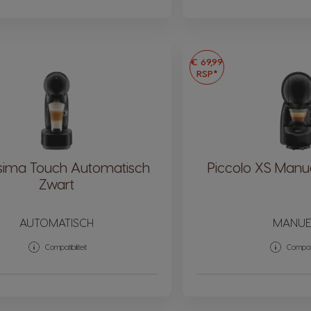
€ 69,99
RSP*
issima Touch Automatisch
Piccolo XS Manue
Zwart
AUTOMATISCH
MANUE
Compatibiliteit
Compatib