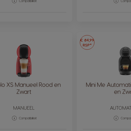
Compatibiliteit
Compatib
€ 84,99
RSP*
olo XS Manueel Rood en
Mini Me Automati
Zwart
en Zw
MANUEEL
AUTOMAT
Compatibiliteit
Compatib