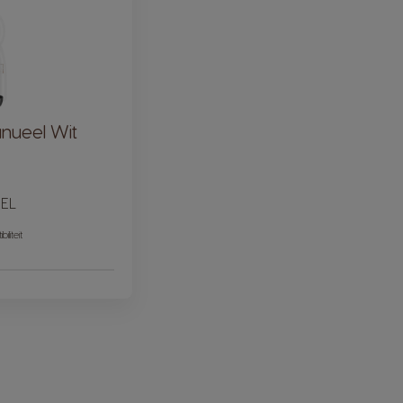
nueel Wit
EL
iliteit