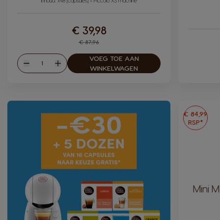
Pictogram capsule
Inhoud: x48 [capsules] + Piccolo XS machine
€ 39,98
Regular Price
€ 87,96
VOEG TOE AAN
Hoeveelheid
Verlagen
Verhogen
WINKELWAGEN
€ 84,99
RSP*
Mini 