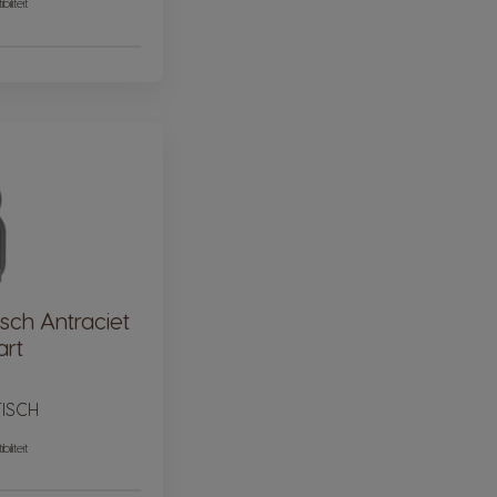
iliteit
sch Antraciet
art
ISCH
iliteit