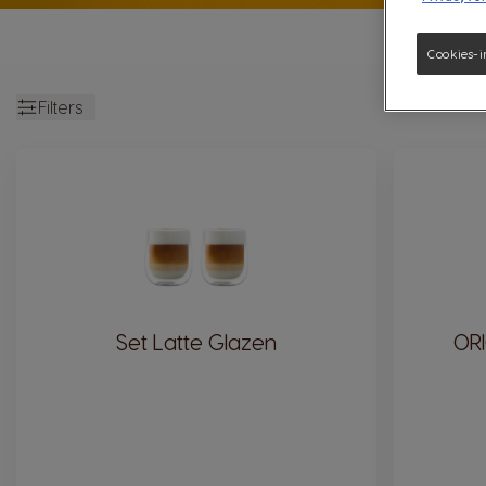
Cookies-i
Filters
open
Set Latte Glazen
OR