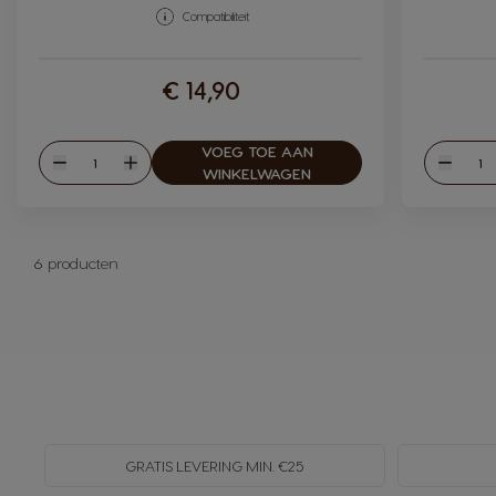
Compatibiliteit
€ 14,90
VOEG TOE AAN
Hoeveelheid
Hoev
Verlagen
Verhogen
Verlag
WINKELWAGEN
6
producten
GRATIS LEVERING MIN. €25