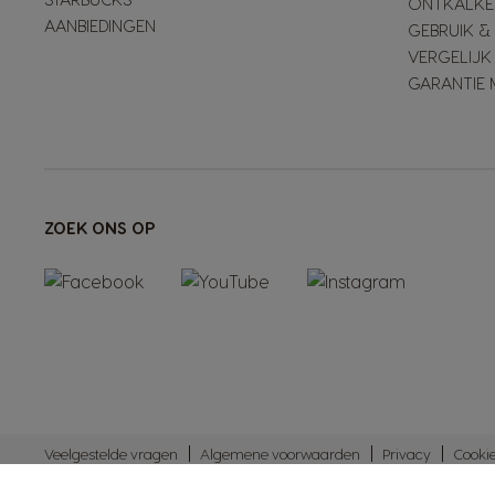
ONTKALKE
AANBIEDINGEN
GEBRUIK 
VERGELIJK
GARANTIE 
ZOEK ONS OP
Veelgestelde vragen
Algemene voorwaarden
Privacy
Cooki
Gebruiksvoorwaarden