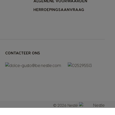
ALGEMENE VOORWAARDEN
HERROEPINGSAANVRAAG
CONTACTEER ONS
© 2026 Nestlé