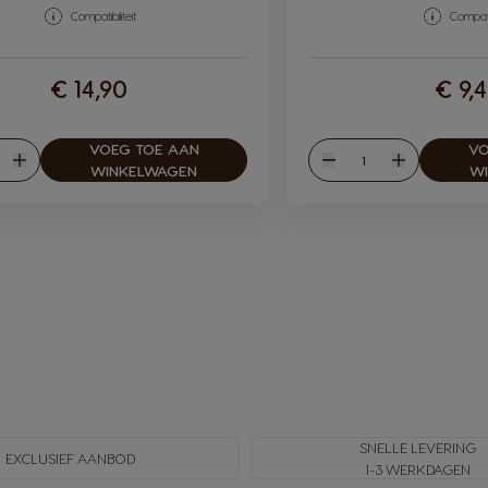
Compatibiliteit
Compatib
€ 14,90
€ 9,
VOEG TOE AAN
VO
eelheid
Hoeveelheid
en
Verhogen
Verlagen
Verhogen
WINKELWAGEN
W
SNELLE LEVERING
EXCLUSIEF AANBOD
1-3 WERKDAGEN