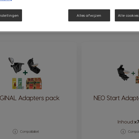
nstellingen
Alles afwijzen
Alle cookie
IGINAL Adapters pack
NEO Start Adapt
Inhoud:
x
Compatibiliteit
Compatib