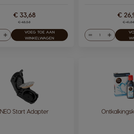
€ 33,68
€ 26,
Regular Price
Reg
€ 48,58
€ 41,84
VOEG TOE AAN
VO
eelheid
Hoeveelheid
en
Verhogen
Verlagen
Verhogen
WINKELWAGEN
W
NEO Start Adapter
Ontkalkingsk