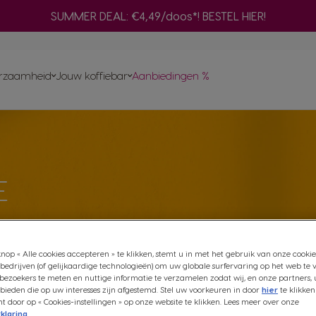
SUMMER DEAL: €4,49/doos*! BESTEL HIER!
fuser
Adapter
ken
ines
Ve
ma
rzaamheid
Jouw koffiebar
Aanbiedingen %
Snel herbestellen
On
Vind het beste systeem
voor jou
ma
AL-capsules
Composteer je NEO koffiepads thuis
ds en sachets
hines
nt aan
Bereid een selectie zwarte NEO-koffies
INAL-
E
met je ORIGINAL-machine
omst
met onze
t enkele
nop « Alle cookies accepteren » te klikken, stemt u in met het gebruik van onze cookie
bedrijven (of gelijkaardige technologieën) om uw globale surfervaring op het web te 
bezoekers te meten en nuttige informatie te verzamelen zodat wij, en onze partners, 
ieden die op uw interesses zijn afgestemd. Stel uw voorkeuren in door
hier
te klikken
door op « Cookies-instellingen » op onze website te klikken. Lees meer over onze
klaring