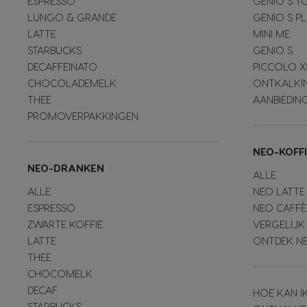
ESPRESSO
GENIO S T
LUNGO & GRANDE
GENIO S P
LATTE
MINI ME
STARBUCKS
GENIO S
DECAFFEINATO
PICCOLO X
CHOCOLADEMELK
ONTKALKI
THEE
AANBIEDIN
PROMOVERPAKKINGEN
NEO-KOFF
NEO-DRANKEN
ALLE
ALLE
NEO LATTE
ESPRESSO
NEO CAFFÈ
ZWARTE KOFFIE
VERGELIJK
LATTE
ONTDEK N
THEE
CHOCOMELK
DECAF
HOE KAN I
STARBUCKS