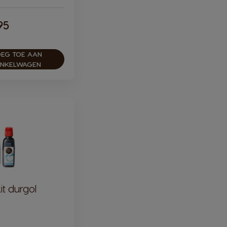
95
ular Price
EG TOE AAN
INKELWAGEN
it durgol