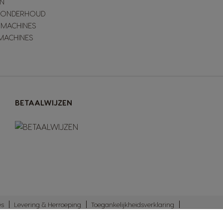
N
& ONDERHOUD
 MACHINES
MACHINES
BETAALWIJZEN
es
Levering & Herroeping
Toegankelijkheidsverklaring