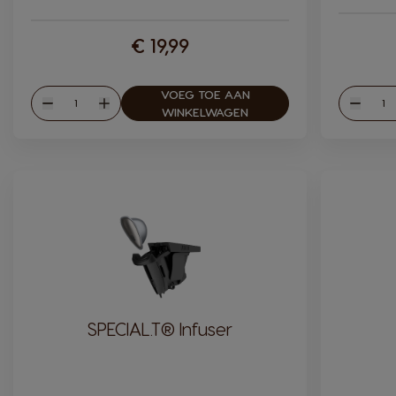
€ 19,99
VOEG TOE AAN
Hoeveelheid
Hoev
Verlagen
Verhogen
Verlag
WINKELWAGEN
SPECIAL.T® Infuser