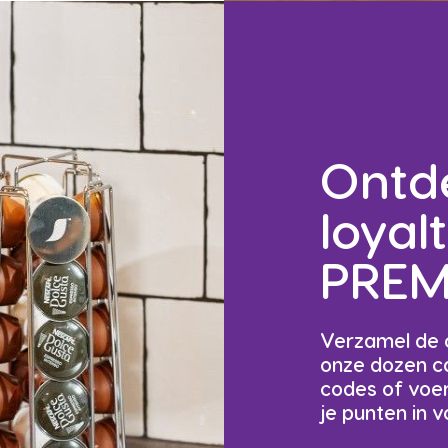
Ontd
loya
PREM
Verzamel de c
onze dozen c
codes of voer
je punten in 