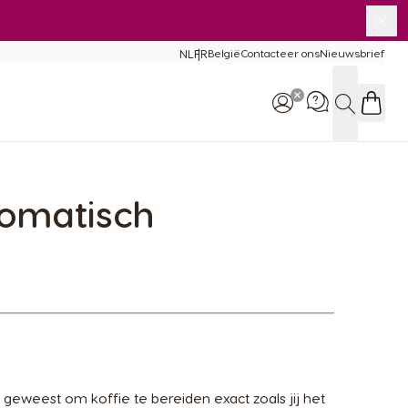
Slui
NL
FR
België
Contacteer ons
Nieuwsbrief
Taal
rgelijking
chines
Zoeken
derhoud en hulp
chines
tomatisch
Telefoneer ons: +32 (0)2
529 55 13
 geweest om koffie te bereiden exact zoals jij het