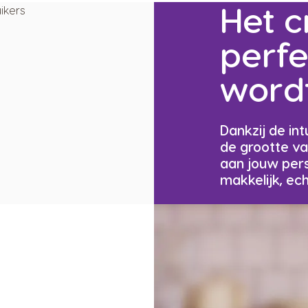
Het c
perfe
wordt
Dankzij de int
de grootte v
aan jouw pers
makkelijk, ec