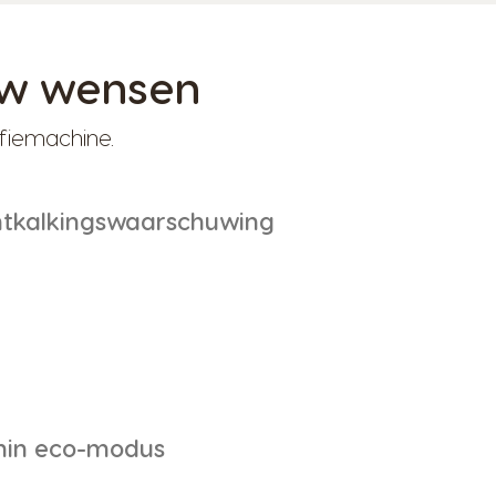
uw wensen
fiemachine.
tkalkingswaarschuwing
min eco-modus