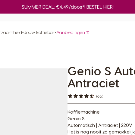
SUMMER DEAL: €4,49/doos*! BESTEL HIER!
nfuser
Adapter
ken
ines
Ve
ma
rzaamheid
Jouw koffiebar
Aanbiedingen %
Snel herbestellen
On
Vind het beste systeem
voor jou
ma
INAL-capsules
Composteer je NEO koffiepads thuis
ds en sachets
Genio S Au
en
ent aan
Bereid een selectie zwarte NEO-koffies
ines
GINAL-
met je ORIGINAL-machine
Antraciet
omst
(66)
Koffiemachine
Genio S
Automatisch | Antraciet | 220V
Het is nog nooit zó gemakkelijk