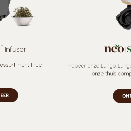
Infuser
assortiment thee.
Probeer onze Lungo, Lung
onze thuis com
EER
ON