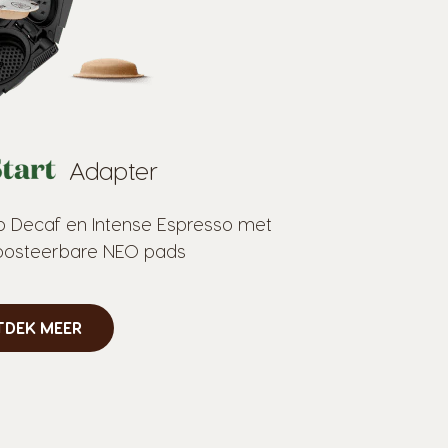
Adapter
o Decaf en Intense Espresso met
posteerbare NEO pads
TDEK MEER