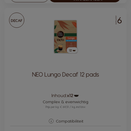
6
INTENSITEIT
DECAF
NEO Lungo Decaf 12 pads
Pictogram
Inhoud:
x12
capsule
Complex & evenwichtig
Prijs per kg: € 64,51 / kg, incl btw
Compatibiliteit