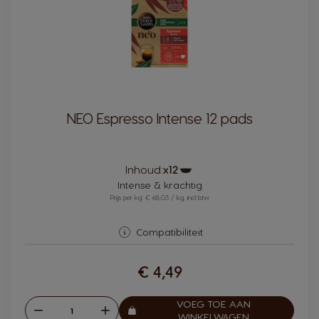
NEO Espresso Intense 12 pads
Pictogram
Inhoud:
x12
capsule
Intense & krachtig
Prijs per kg: € 68,03 / kg, incl btw
Compatibiliteit
€ 4,49
VOEG TOE AAN
Verlagen
Verhogen
Aantal:
WINKELWAGEN