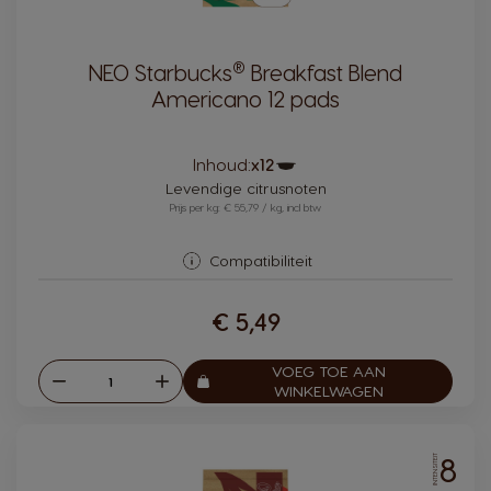
®
NEO Starbucks
Breakfast Blend
Americano 12 pads
Pictogram
Inhoud:
x12
capsule
Levendige citrusnoten
Prijs per kg: € 55,79 / kg, incl btw
Compatibiliteit
€ 5,49
VOEG TOE AAN
Verlagen
Verhogen
Aantal:
WINKELWAGEN
8
INTENSITEIT