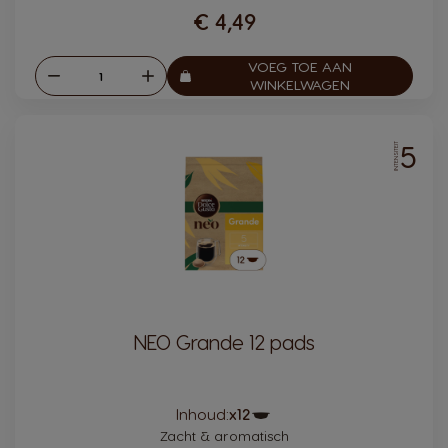
€ 4,49
VOEG TOE AAN
Verlagen
Verhogen
Aantal:
WINKELWAGEN
5
INTENSITEIT
NEO Grande 12 pads
Pictogram
Inhoud:
x12
capsule
Zacht & aromatisch