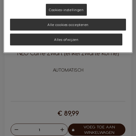
Cookies-instellingen
Alle cookies accepteren
Alles afwijzen
NEO Caffè Zwart (enkel zwarte koffie)
AUTOMATISCH
€ 89,99
VOEG TOE AAN
Verlagen
Verhogen
Aantal:
WINKELWAGEN