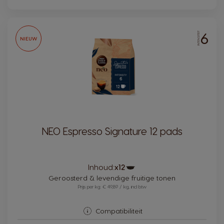
6
INTENSITEIT
NIEUW
NEO Espresso Signature 12 pads
Pictogram
Inhoud:
x12
capsule
Geroosterd & levendige fruitige tonen
Prijs per kg: € 49,89 / kg, incl btw
Compatibiliteit