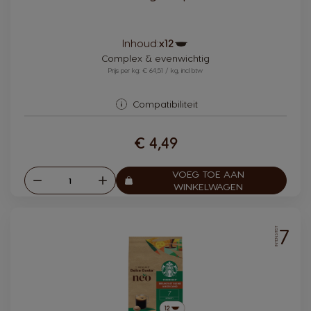
Pictogram
Inhoud:
x12
capsule
Complex & evenwichtig
Prijs per kg: € 64,51 / kg, incl btw
Compatibiliteit
€ 4,49
VOEG TOE AAN
Verlagen
Verhogen
Aantal:
WINKELWAGEN
7
INTENSITEIT