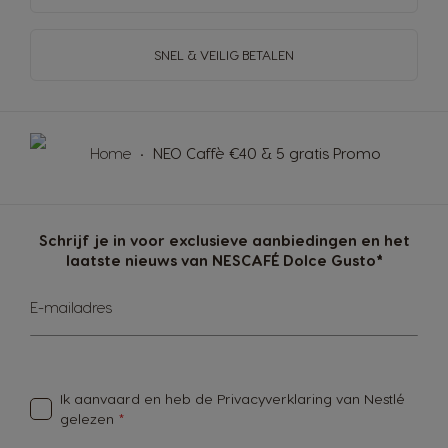
SNEL & VEILIG BETALEN
Home
NEO Caffè €40 & 5 gratis Promo
Schrijf je in voor exclusieve aanbiedingen en het
laatste nieuws van NESCAFÉ Dolce Gusto*
Abonneer
E-mailadres
u
op
onze
nieuwsbrief
Ik aanvaard en heb de
Privacyverklaring van Nestlé
gelezen