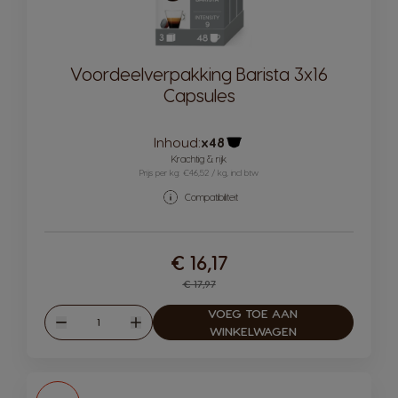
Voordeelverpakking Barista 3x16
Capsules
Inhoud:
x48
Pictogram capsule
Krachtig & rijk
Prijs per kg: €46,52 / kg, incl btw
Compatibiliteit
€ 16,17
Regular Price
€ 17,97
VOEG TOE AAN
Hoeveelheid
Verlagen
Verhogen
WINKELWAGEN