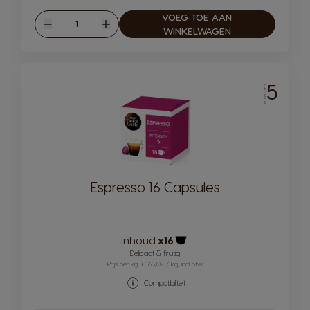
VOEG TOE AAN
Hoeveelheid
Verlagen
Verhogen
WINKELWAGEN
5
INTENSITEIT
Espresso 16 Capsules
Inhoud:
x16
Pictogram capsule
Delicaat & fruitig
Prijs per kg: € 68,07 / kg, incl btw
Compatibiliteit