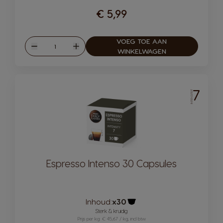
€ 5,99
VOEG TOE AAN
Hoeveelheid
Verlagen
Verhogen
WINKELWAGEN
7
INTENSITEIT
Espresso Intenso 30 Capsules
Inhoud:
x30
Pictogram capsule
Sterk & kruidig
Prijs per kg: € 45,67 / kg, incl btw