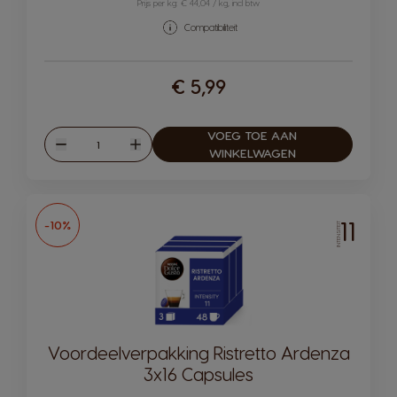
Prijs per kg: € 44,04 / kg, incl btw
Compatibiliteit
€ 5,99
VOEG TOE AAN
Hoeveelheid
Verlagen
Verhogen
WINKELWAGEN
11
-10%
INTENSITEIT
Voordeelverpakking Ristretto Ardenza
3x16 Capsules