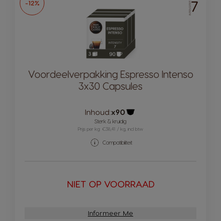
7
-12%
INTENSITEIT
Voordeelverpakking Espresso Intenso
3x30 Capsules
Inhoud:
x90
Pictogram capsule
Sterk & kruidig
Prijs per kg: €38,41 / kg, incl btw
Compatibiliteit
NIET OP VOORRAAD
Informeer Me