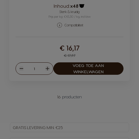
Inhoud:
x48
Pictogram capsule
Sterk & kruidig
Prijs per kg: €43,30 / kg, incl btw
Compatibiliteit
€ 16,17
Regular Price
€ 17,97
VOEG TOE AAN
Hoeveelheid
Verlagen
Verhogen
WINKELWAGEN
16
producten
GRATIS LEVERING MIN. €25