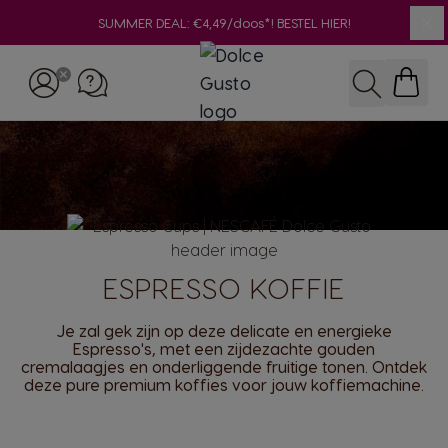
SUMMER DEAL: €4,49/doos*! BESTEL HIER!
Slu
Ga naar de inhoud
Zoeken
ESPRESSO KOFFIE
Je zal gek zijn op deze delicate en energieke
Espresso's, met een zijdezachte gouden
cremalaagjes en onderliggende fruitige tonen. Ontdek
deze pure premium koffies voor jouw koffiemachine.