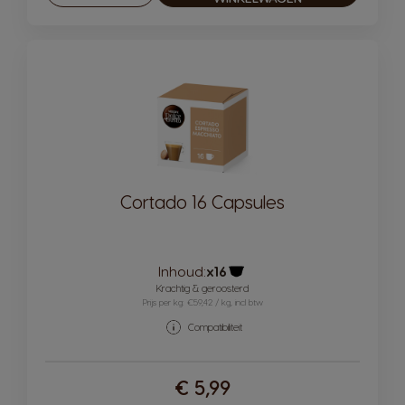
Cortado 16 Capsules
Inhoud:
x16
Pictogram capsule
Krachtig & geroosterd
Prijs per kg: €59,42 / kg, incl btw
Compatibiliteit
€ 5,99