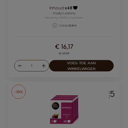
Inhoud:
x48
Pictogram capsule
Kruidig & peperig
Prijs per kg: €46,52 / kg, incl btw
Compatibiliteit
€ 16,17
Regular Price
€ 17,97
VOEG TOE AAN
Hoeveelheid
Verlagen
Verhogen
WINKELWAGEN
5
-10%
INTENSITEIT