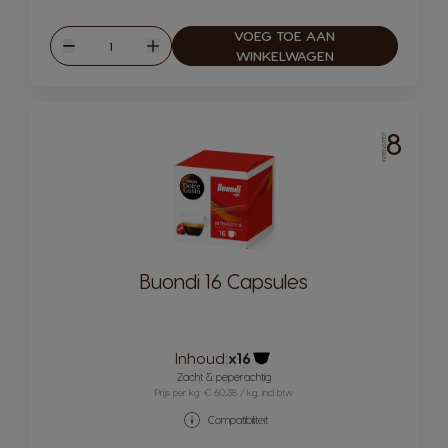
VOEG TOE AAN
Hoeveelheid
Verlagen
Verhogen
WINKELWAGEN
8
INTENSITEIT
Buondi 16 Capsules
Inhoud:
x16
Pictogram capsule
Zacht & peperachtig
Prijs per kg: € 60,38 / kg, incl btw
Compatibiliteit