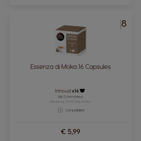
8
INTENSITEIT
Essenza di Moka 16 Capsules
Inhoud:
x16
Pictogram capsule
Rijk & harmonieus
Prijs per kg: €41,60 /kg, incl btw
Compatibiliteit
€ 5,99