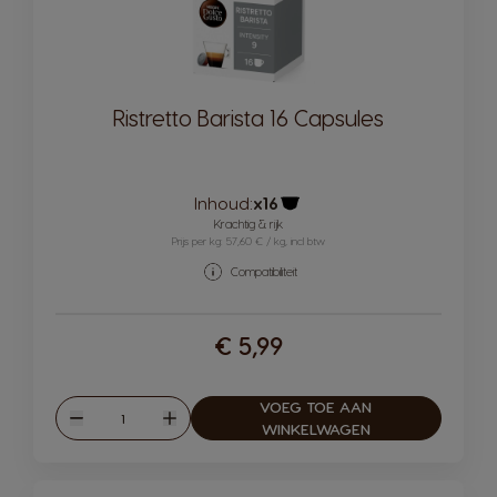
Ristretto Barista 16 Capsules
Inhoud:
x16
Pictogram capsule
Krachtig & rijk
Prijs per kg: 57,60 € / kg, incl btw
Compatibiliteit
€ 5,99
VOEG TOE AAN
Hoeveelheid
Verlagen
Verhogen
WINKELWAGEN