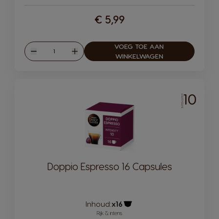
€ 5,99
VOEG TOE AAN
Hoeveelheid
Verlagen
Verhogen
WINKELWAGEN
10
INTENSITEIT
Doppio Espresso 16 Capsules
Inhoud:
x16
Pictogram capsule
Rijk & intens