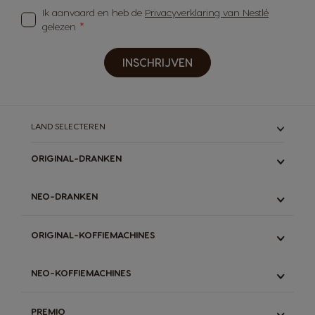
Ik aanvaard en heb de
Privacyverklaring van Nestlé
gelezen
INSCHRIJVEN
LAND SELECTEREN
ORIGINAL-DRANKEN
ALLE
NEO-DRANKEN
ESPRESSO
LUNGO & GRANDE
ALLE
ORIGINAL-KOFFIEMACHINES
LATTE
ESPRESSO
STARBUCKS
ZWARTE KOFFIE
ALLE
DECAFFEINATO
NEO-KOFFIEMACHINES
LATTE
GENIO S TOUCH
CHOCOLADEMELK
THEE
GENIO S PLUS
ALLE
THEE
CHOCOMELK
PREMIO
MINI ME