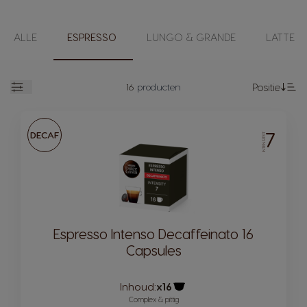
ALLE
ESPRESSO
LUNGO & GRANDE
LATTE
16
producten
Positie
open
Va
7
DECAF
INTENSITEIT
Espresso Intenso Decaffeinato 16
Capsules
Inhoud:
x16
Pictogram capsule
Complex & pittig