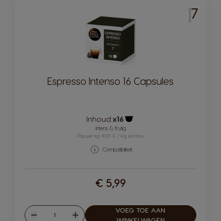
7
INTENSITEIT
Espresso Intenso 16 Capsules
Inhoud:
x16
Pictogram capsule
Intens & frutig
Prijs per kg: 49,91 € / kg, incl btw
Compatibiliteit
€ 5,99
VOEG TOE AAN
Hoeveelheid
Verlagen
Verhogen
WINKELWAGEN