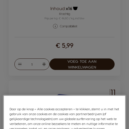
Inhoud:
x16
Pictogram capsule
Krachtig
Prijs per kg: € 46,80 / kg, incl btw
Compatibiliteit
€ 5,99
VOEG TOE AAN
Hoeveelheid
Verlagen
Verhogen
WINKELWAGEN
11
INTENSITEIT
Door op de knop « Alle cookies accepteren » te klikken, stemt u in met het
gebruik van onze cookies en de cookies van partnerbedrijven (of
gelijkaardige technologieën) om uw globale surfervaring op het web te
verbeteren, om onze online bezoekers te meten en nuttige informatie te
verzamelen zodat wij, en onze partners, u advertenties kunnen