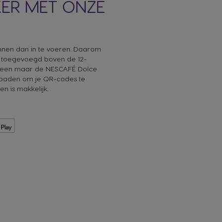
ER MET ONZE
annen dan in te voeren. Daarom
toegevoegd boven de 12-
 alleen maar de NESCAFÉ Dolce
loaden om je QR-codes te
n is makkelijk.