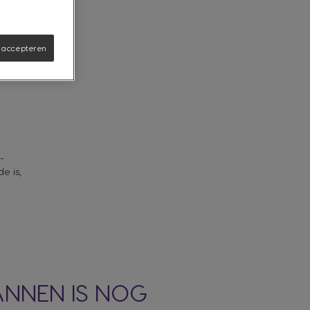
s accepteren
-
e is,
ANNEN IS NOG