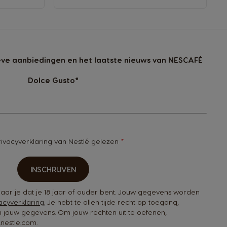
sieve aanbiedingen en het laatste nieuws van NESCAFÉ
Dolce Gusto*
rivacyverklaring van Nestlé
gelezen
INSCHRIJVEN
rklaar je dat je 18 jaar of ouder bent. Jouw gegevens worden
acyverklaring
. Je hebt te allen tijde recht op toegang,
an jouw gegevens. Om jouw rechten uit te oefenen,
nestle.com.