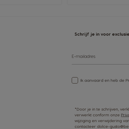
Schrijf je in voor exclu
Abonneer
E-mailadres
u
op
onze
nieuwsbrief
Ik aanvaard en heb de
P
*Door je in te schrijven, ve
verwerkt conform onze
Priv
wijziging en verwijdering v
contacteer dolce-gusto@be.