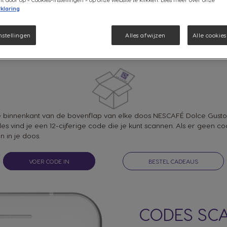
klaring
VOER CODE IN
nstellingen
Alles afwijzen
Alle cookie
WAAR IS MIJN CODE?
 binnenkant van de bovenflap van elke doos NESCAFÉ Dolce Gusto
es vind je een 12-cijferige code die je kunt scannen. Als er geen cod
an in je doos.
VOER CODE IN
BESTEL CADEAUS
CODES SC