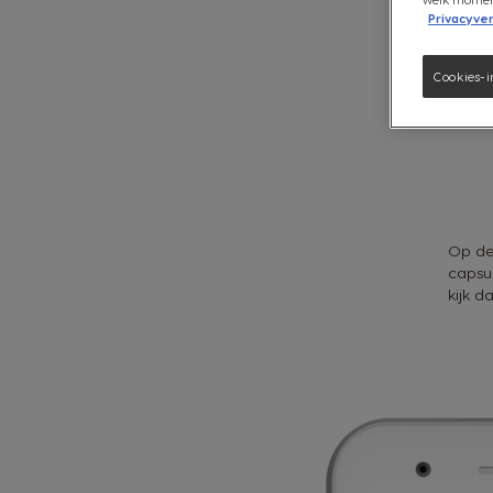
Privacyver
Cookies-i
Op de
capsul
kijk d