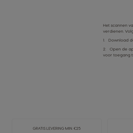
Het scannen va
verdienen. Vol
1. Download de
2. Open de ap
voor toegang t
GRATIS LEVERING MIN. €25