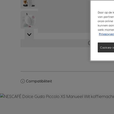
Door op de k
View larger image
van partner
onze online 
kunnen aanb
welk moment 
Privacyver
View larger image
Meer inform
Cookies-i
Compatibiliteit