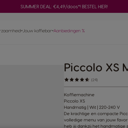
SUMMER DEAL: €4,49/doos*! BESTEL HIER!
fuser
Adapter
ken
ines
Ve
ma
rzaamheid
Jouw koffiebar
Aanbiedingen %
Snel herbestellen
On
Vind het beste systeem
voor jou
ma
AL-capsules
Composteer je NEO koffiepads thuis
ds en sachets
Piccolo XS 
hines
nt aan
Bereid een selectie zwarte NEO-koffies
INAL-
met je ORIGINAL-machine
omst
(24)
Koffiemachine
Piccolo XS
Handmatig
| Wit | 220-240 V
De krachtige en compacte Picco
volledige menu van jouw favori
heb jij dankzij het handmatige