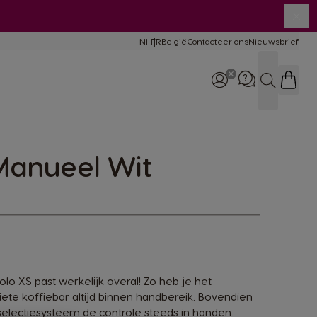
Slui
NL
FR
België
Contacteer ons
Nieuwsbrief
Taal
rgelijking
chines
Zoeken
derhoud en hulp
chines
Manueel Wit
Telefoneer ons: +32 (0)2
529 55 13
lo XS past werkelijk overal! Zo heb je het
ete koffiebar altijd binnen handbereik. Bovendien
 selectiesysteem de controle steeds in handen.