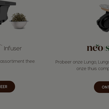
Infuser
assortiment thee.
Probeer onze Lungo, Lung
onze thuis com
EER
ON