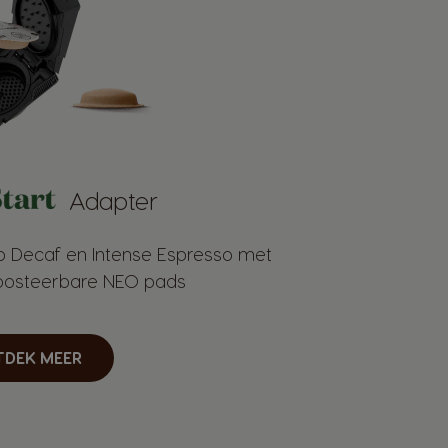
Adapter
o Decaf en Intense Espresso met
posteerbare NEO pads
TDEK MEER