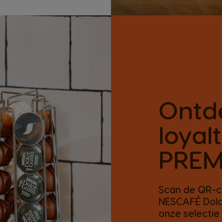
Ontd
loya
PREM
Scan de QR-c
NESCAFÉ Dolce
onze selectie