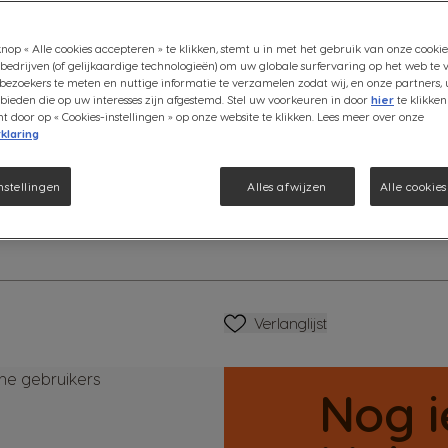
Indien je machine defect is en 
nop « Alle cookies accepteren » te klikken, stemt u in met het gebruik van onze cookie
graag door naar KRUPS.
bedrijven (of gelijkaardige technologieën) om uw globale surfervaring op het web te 
Zo kunnen we ervoor zorgen da
bezoekers te meten en nuttige informatie te verzamelen zodat wij, en onze partners, 
ieden die op uw interesses zijn afgestemd. Stel uw voorkeuren in door
hier
te klikken
gerepareerd.
door op « Cookies-instellingen » op onze website te klikken. Lees meer over onze
Dit kan via het
contactformulie
klaring
Meer info in onze algemene vo
atie
Aanvullende informatie
nstellingen
Alles afwijzen
Alle cookie
Verlanglijstje
Verlanglijst
Nog 