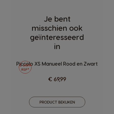
Je bent
misschien ook
geïnteresseerd
in
Piccolo XS Manueel Rood en Zwart
€ 69,99
RSP*
€ 69,99
PRODUCT BEKIJKEN