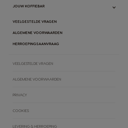
ONZE INITIATIEVEN
JOUW KOFFIEBAR
VERGELIJK ORIGINAL- & NEO-SYSTEEM
ORIGINAL-CAPSULES RECYCLEN
NEO-PADS COMPOSTEREN
BLOG
VEELGESTELDE VRAGEN
ONZE RECEPTEN
ALGEMENE VOORWAARDEN
HERROEPINGSAANVRAAG
VEELGESTELDE VRAGEN
ALGEMENE VOORWAARDEN
PRIVACY
COOKIES
LEVERING & HERROEPING