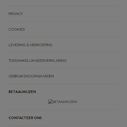
PRIVACY
COOKIES
LEVERING & HERROEPING
TOEGANKELIJKHEIDSVERKLARING
GEBRUIKSVOORWAARDEN
BETAALWIJZEN
CONTACTEER ONS
MACHINES
DRANKEN
ACCESSOIRES