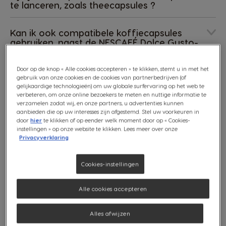
te lanceren, zoals theecapsules ?
Kan ik ook compatibele koffiecapsules
gebruiken, naast de NESCAFÉ Dolce Gusto-
capsules ?
Door op de knop « Alle cookies accepteren » te klikken, stemt u in met het
gebruik van onze cookies en de cookies van partnerbedrijven (of
Kunnen de capsules gerecycleerd worden ?
gelijkaardige technologieën) om uw globale surfervaring op het web te
verbeteren, om onze online bezoekers te meten en nuttige informatie te
verzamelen zodat wij, en onze partners, u advertenties kunnen
Waar kan ik de accessoires van NESCAFÉ
aanbieden die op uw interesses zijn afgestemd. Stel uw voorkeuren in
Dolce Gusto vinden ?
door
hier
te klikken of op eender welk moment door op « Cookies-
instellingen » op onze website te klikken. Lees meer over onze
Privacyverklaring
Op
Cookies-instellingen
zoek
naar
Alle cookies accepteren
een
antwoord?
Categorieën:
Voer
Alles afwijzen
zoektermen
REGISTREREN
in