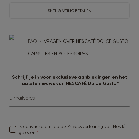
SNEL & VEILIG BETALEN
FAQ
VRAGEN OVER NESCAFÉ DOLCE GUSTO
CAPSULES EN ACCESSOIRES
Schrijf je in voor exclusieve aanbiedingen en het
laatste nieuws van NESCAFÉ Dolce Gusto*
Abonneer
E-mailadres
u
op
onze
nieuwsbrief
Ik aanvaard en heb de
Privacyverklaring van Nestlé
gelezen