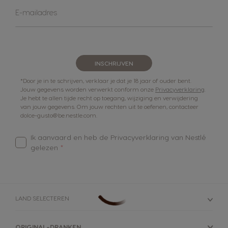
Abonneer
E-mailadres
u
op
onze
nieuwsbrief
INSCHRIJVEN
*Door je in te schrijven, verklaar je dat je 18 jaar of ouder bent.
Jouw gegevens worden verwerkt conform onze
Privacyverklaring
.
Je hebt te allen tijde recht op toegang, wijziging en verwijdering
van jouw gegevens. Om jouw rechten uit te oefenen, contacteer
dolce-gusto@be.nestle.com.
Ik aanvaard en heb de
Privacyverklaring van Nestlé
gelezen
LAND SELECTEREN
ORIGINAL-DRANKEN