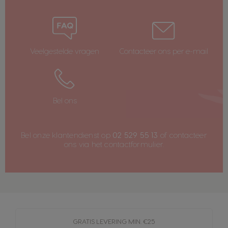
Veelgestelde vragen
Contacteer ons per e-mail
Bel ons
Bel onze klantendienst op
02 529 55 13
of contacteer
ons via het
contactformulier
.
GRATIS LEVERING MIN. €25