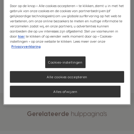
wanneer je machine onderhoud nodig
Door op de knop « Alle cookies accepteren » te klikken, stemt u in met het
heeft.
gebruik van onze cookies en de cookies van partnerbedrijven (of
gelijkaardige technologieën) om uw globale surfervaring op het web te
verbeteren, om onze online bezoekers te meten en nuttige informatie te
verzamelen zodat wij, en onze partners, u advertenties kunnen
aanbieden die op uw interesses zijn afgestemd. Stel uw voorkeuren in
door
hier
te klikken of op eender welk moment door op « Cookies-
instellingen » op onze website te klikken. Lees meer over onze
Deze geweldige functies wil je
Privacyverklaring
toch zeker niet missen?
Volg de
volgende stappen
om de NEO
Cookies-instellingen
Latte-machine (opnieuw) te verbinden
met bluetooth.
Alle cookies accepteren
Alles afwijzen
Gerelateerde
hulppagina's