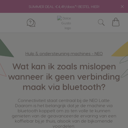
SUMMER DEAL: €4,49/doos*! BESTEL HIER!
Mijn
winke
Hulp & ondersteuning machines - NEO
Wat kan ik zoals mislopen
wanneer ik geen verbinding
maak via bluetooth?
Connectiviteit staat centraal bij de NEO Latte.
Daarom is het belangrijk dat je de machine via
bluetooth koppelt om zo ten volle te kunnen
genieten van de geavanceerde ervaring van een
koffiebar bij je thuis, alsook van de bijkomende
voordelen: