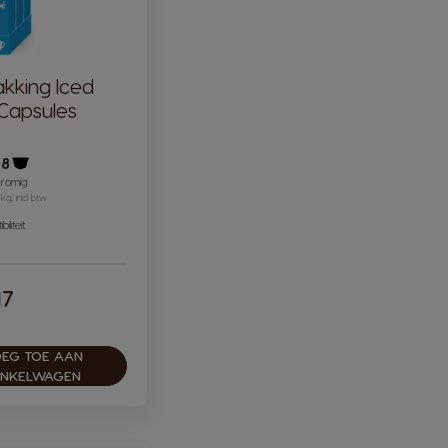
kking Iced
 Capsules
48
Pictogram capsule
 romig
 kg, incl btw
iliteit
17
ular Price
EG TOE AAN
INKELWAGEN