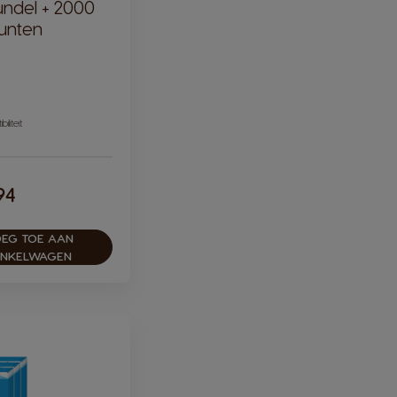
undel + 2000
unten
iliteit
94
EG TOE AAN
INKELWAGEN