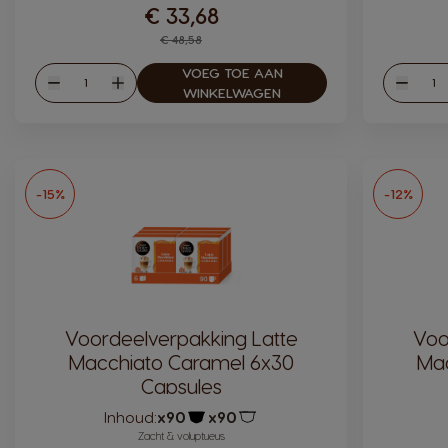
€ 33,68
Regular Price
€ 48,58
VOEG TOE AAN
Hoeveelheid
Hoev
Verlagen
Verhogen
Verlag
WINKELWAGEN
-15%
-12%
Voordeelverpakking Latte
Voo
Macchiato Caramel 6x30
Mac
Capsules
Inhoud:
x90
x90
Pictogram capsule
Pictogram capsule
Zacht & voluptueus