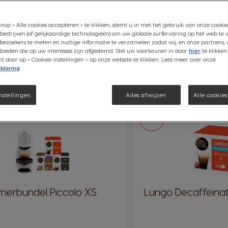
nop « Alle cookies accepteren » te klikken, stemt u in met het gebruik van onze cookie
bedrijven (of gelijkaardige technologieën) om uw globale surfervaring op het web te 
bezoekers te meten en nuttige informatie te verzamelen zodat wij, en onze partners, 
THEE
CHOCOLADEMELK
DECAFFEINATO
STARBUCKS®
SPECIA
ieden die op uw interesses zijn afgestemd. Stel uw voorkeuren in door
hier
te klikken
door op « Cookies-instellingen » op onze website te klikken. Lees meer over onze
klaring
nstellingen
Alles afwijzen
Alle cookie
NIEUW
merbundel Piccolo XS
Lungo Decaffeina