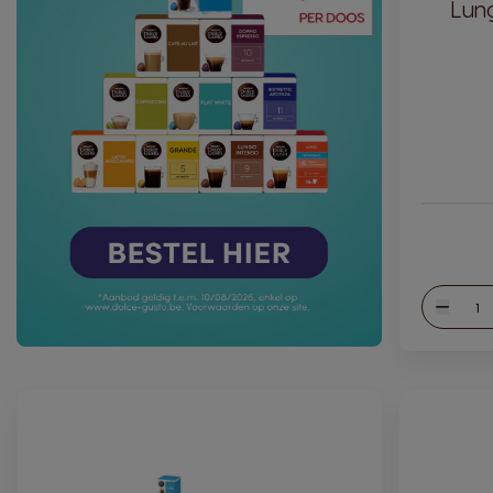
Lung
Hoev
Verlag