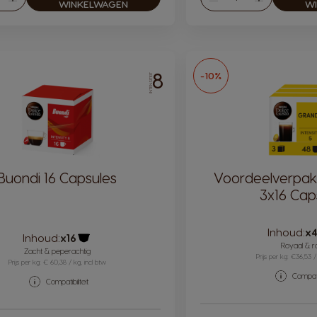
en
Verhogen
Verlagen
Verhogen
WINKELWAGEN
W
8
-10%
INTENSITEIT
Buondi 16 Capsules
Voordeelverpak
3x16 Cap
Inhoud:
x
Inhoud:
x16
Royaal & r
Pictogram capsule
Zacht & peperachtig
Prijs per kg: €36,53 /
Prijs per kg: € 60,38 / kg, incl btw
Compatib
Compatibiliteit