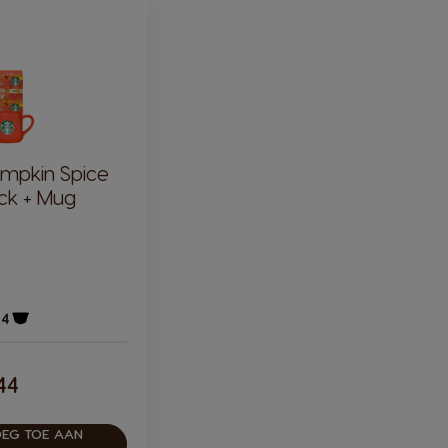
mpkin Spice
ck + Mug
84
Pictogram capsule
44
EG TOE AAN