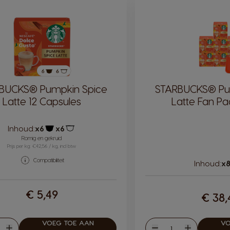
BUCKS® Pumpkin Spice
STARBUCKS® Pu
Latte 12 Capsules
Latte Fan Pa
Inhoud:
x6
x6
Pictogram capsule
Pictogram capsule
Romig en gekruid
Prijs per kg: €42,56 / kg, incl btw
Compatibiliteit
Inhoud:
x
€ 5,49
€ 38,
VOEG TOE AAN
VO
eelheid
Hoeveelheid