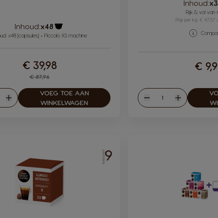
Inhoud:
x
Rijk & vol van
Prijs per kg: € 47,57 
Inhoud:
x48
Compatib
Pictogram capsule
oud: x48 [capsules] + Piccolo XS machine
€ 39,98
€ 9,
Regular Price
€ 87,96
VOEG TOE AAN
VO
eelheid
Hoeveelheid
en
Verhogen
Verlagen
Verhogen
WINKELWAGEN
W
9
INTENSITEIT