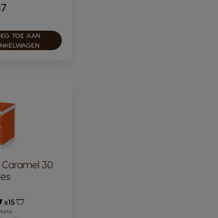
17
ular Price
EG TOE AAN
INKELWAGEN
o Caramel 30
les
x15
ictogram capsule
Pictogram capsule
ptueus