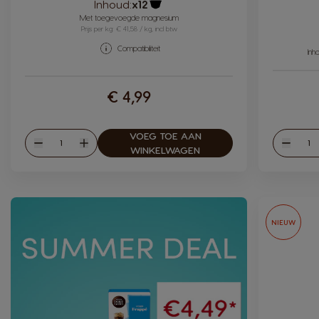
Inhoud:
x12
Pictogram capsule
Met toegevoegde magnesium
Prijs per kg: € 41,58 / kg, incl btw
Compatibiliteit
Inh
€ 4,99
VOEG TOE AAN
Hoeveelheid
Hoev
Verlagen
Verhogen
Verlag
WINKELWAGEN
NIEUW