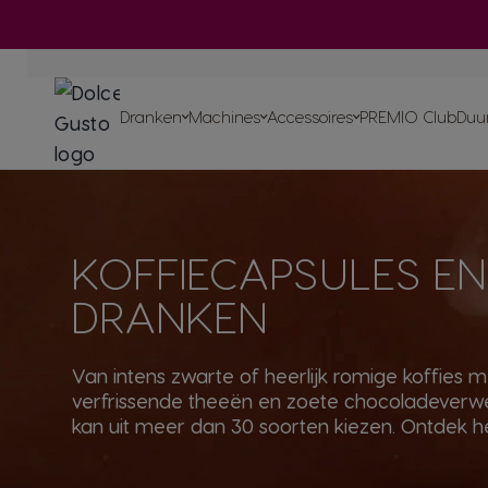
In
ORIGINAL-dranken
Ga naar de inhoud
-dran
-mach
ORIGINAL-machines
Dranken
Machines
Accessoires
PREMIO Club
Duu
Recycleer je ORIGIN
Thuiscomposteerbare pa
Onze initiatieven
Blog
Recepten
Ontdek alle accessoires
KOFFIECAPSULES EN
voor
NEO
-mac
Ontdek een groot assortime
heerlijke thee met je ORIG
machine
Proef de toek
DRANKEN
Van intens zwarte of heerlijk romige koffies m
verfrissende theeën en zoete chocoladeverwe
kan uit meer dan 30 soorten kiezen. Ontdek he