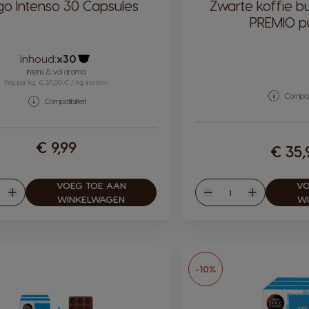
o Intenso 30 Capsules
Zwarte koffie b
PREMIO p
Inhoud:
x30
Pictogram capsule
Intens & vol aroma
Prijs per kg: € 37,00 € / kg, incl btw
Compatib
Compatibiliteit
€ 9,99
€ 35,
VOEG TOE AAN
VO
eelheid
Hoeveelheid
en
Verhogen
Verlagen
Verhogen
WINKELWAGEN
W
-10%