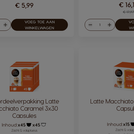
€ 16,
€ 5,99
Reg
€ 17,97
VOEG TOE AAN
VO
eelheid
Hoeveelheid
en
Verhogen
Verlagen
Verhogen
WINKELWAGEN
W
rdeelverpakking Latte
Latte Macchiat
chiato Caramel 3x30
Capsu
Capsules
Inhoud:
x15
Inhoud:
x45
x45
P
Pictogram capsule
Pictogram capsule
Zacht & volu
Zacht & voluptueus