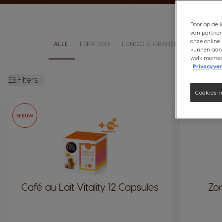
Door op de k
van partner
onze online 
ALLE
ESPRESSO
LUNGO & GRANDE
LATTE
kunnen aanb
welk moment 
Privacyver
Filters
open
Cookies-i
NIEUW
Café au Lait Vitality 12 Capsules
Zo