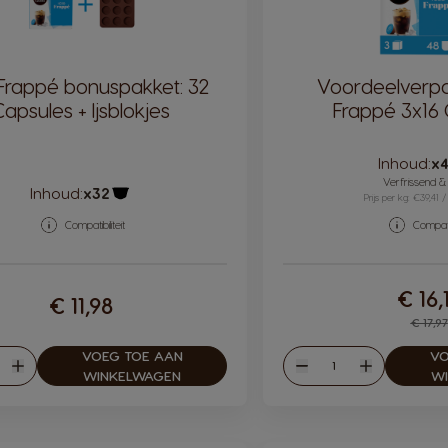
 Frappé bonuspakket: 32
Voordeelverpa
Capsules + Ijsblokjes
Frappé 3x16
Inhoud:
x
Verfrissend &
Inhoud:
x32
Prijs per kg: €39,41 /
Pictogram capsule
Compatibiliteit
Compatib
€ 16,
€ 11,98
Reg
€ 17,97
VOEG TOE AAN
VO
eelheid
Hoeveelheid
en
Verhogen
Verlagen
Verhogen
WINKELWAGEN
W