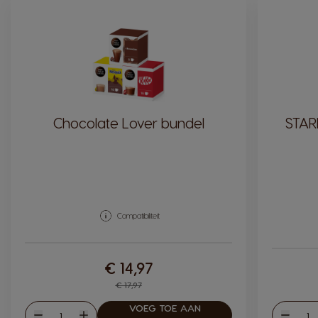
Chocolate Lover bundel
STAR
Compatibiliteit
€ 14,97
Regular Price
€ 17,97
VOEG TOE AAN
Hoeveelheid
Hoev