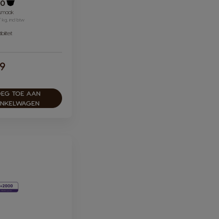
30
Pictogram capsule
 smaak
/ kg, incl btw
iliteit
99
EG TOE AAN
INKELWAGEN