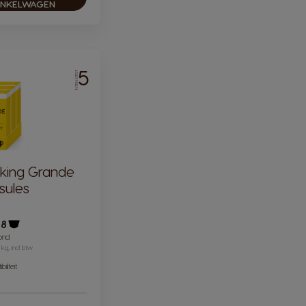
INKELWAGEN
5
INTENSITEIT
king Grande
sules
48
Pictogram capsule
ond
 kg, incl btw
iliteit