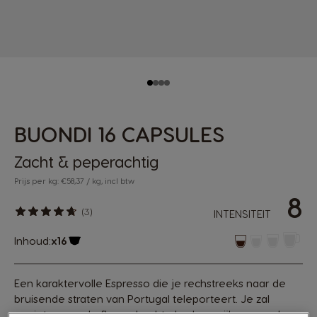
BUONDI 16 CAPSULES
Zacht & peperachtig
Prijs per kg: €58,37 / kg, incl btw
8
(3)
INTENSITEIT
Inhoud:
x16
Pictogram capsule
Een karaktervolle Espresso die je rechstreeks naar de
bruisende straten van Portugal teleporteert. Je zal
genieten van de fluweelzachte body en rijke aroma's,