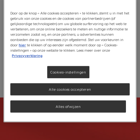
gemaakt van een premium selectie van Arabica-bonen
uit Colombia en Robusta-bonen uit Kameroen, Uganda
Door op de knop « Alle cookies accepteren » te klikken, stemt u in met het
en Vietnam.
gebruik van onze cookies en de cookies van partnerbedrijven (of
gelijkaardige technologieën) om uw globale surfervaring op het web te
verbeteren, om onze online bezoekers te meten en nuttige informatie te
€ 5,99
verzamelen zodat wij, en onze partners, u advertenties kunnen
aanbieden die op uw interesses zijn afgestemd. Stel uw voorkeuren in
door
hier
te klikken of op eender welk moment door op « Cookies-
instellingen » op onze website te klikken. Lees meer over onze
Privacyverklaring
Gratis verzending vanaf €25. Meer informatie
klik hier
.
Cookies-instellingen
Compatibiliteit
Verlanglijstje
Verlanglijst
Alle cookies accepteren
Alles afwijzen