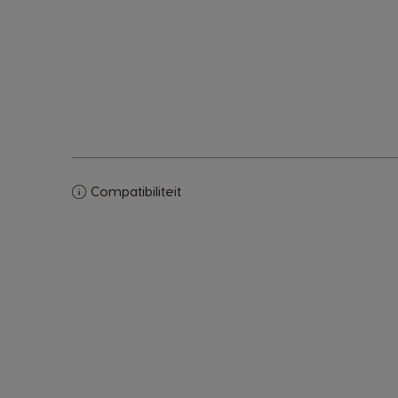
View larger image
View larger image
Compatibiliteit