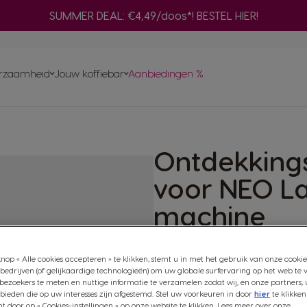
SUMMER DEAL: €4,49/doos*! BESTEL HIER!
nfuser
Adapter
ken
ines
Ve
ma
rzaamheid
Jouw koffiebar
Aanbiedingen %
Snel herbestellen
On
Vind het beste systeem
voor jou
ma
INAL-capsules
Composteer je NEO koffiepads thuis
ds en sachets
Ontdekking
en
ent aan
Bereid een selectie zwarte NEO-koffies
ines
GINAL-
met je ORIGINAL-machine
voor NEO La
omst
machine
(2)
nop « Alle cookies accepteren » te klikken, stemt u in met het gebruik van onze cookie
bedrijven (of gelijkaardige technologieën) om uw globale surfervaring op het web te 
Tasgrootte:
bezoekers te meten en nuttige informatie te verzamelen zodat wij, en onze partners, 
ieden die op uw interesses zijn afgestemd. Stel uw voorkeuren in door
hier
te klikken
door op « Cookies-instellingen » op onze website te klikken. Lees meer over onze