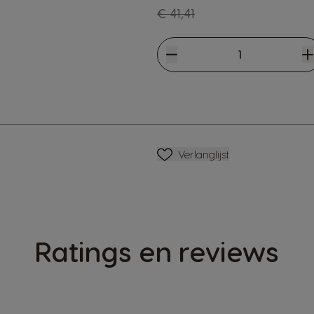
Regular Price
€ 41,41
Verlagen
Hoeveelheid
V
Verlanglijstje
Verlanglijst
Ratings en reviews