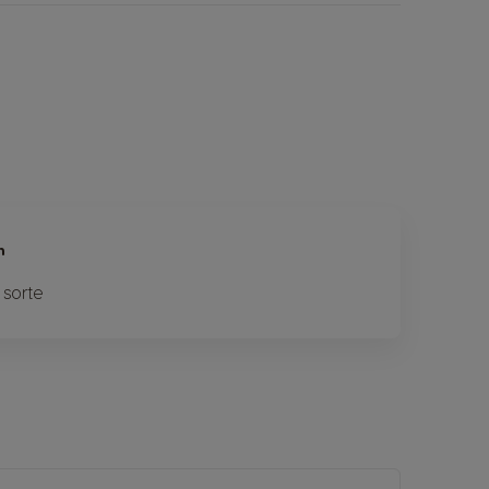
n
 sorte