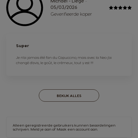
Michael - Liège
-
05/03/2026
Geverifieerde koper
Super
Je n'ai jamais été fan du Capuccino, mais avec la Neo j'ai
changé d'avis, le goût, le crémeux, tout y est !!!
BEKIJK ALLES
Alleen geregistreerde gebruikers kunnen beoordelingen
schrijven.
Meld je aan
of
Maak een account aan
.