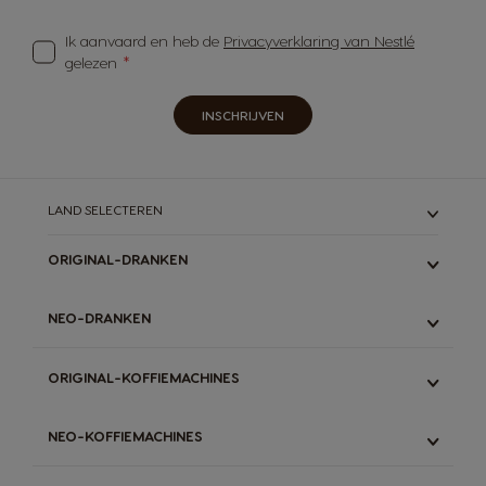
Ik aanvaard en heb de
Privacyverklaring van Nestlé
gelezen
INSCHRIJVEN
LAND SELECTEREN
ORIGINAL-DRANKEN
ALLE
NEO-DRANKEN
ESPRESSO
LUNGO & GRANDE
ALLE
ORIGINAL-KOFFIEMACHINES
LATTE
ESPRESSO
STARBUCKS
ZWARTE KOFFIE
ALLE
DECAFFEINATO
NEO-KOFFIEMACHINES
LATTE
GENIO S TOUCH
CHOCOLADEMELK
THEE
GENIO S PLUS
ALLE
THEE