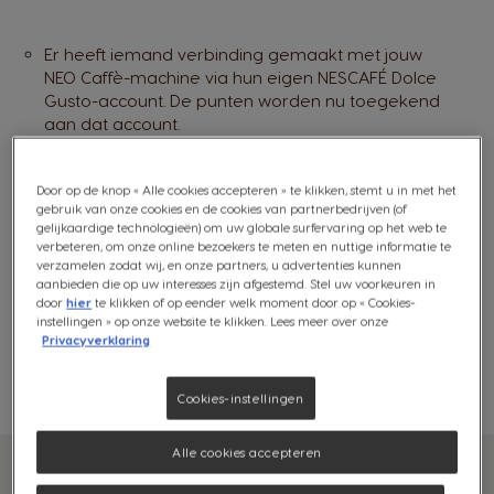
Er heeft iemand verbinding gemaakt met jouw
NEO Caffè-machine via hun eigen NESCAFÉ Dolce
Gusto-account. De punten worden nu toegekend
aan dat account.
Je hebt de limiet van het aantal te verdienen
punten voor deze periode bereikt. Ga naar 'Mijn
Door op de knop « Alle cookies accepteren » te klikken, stemt u in met het
account' en controleer je 'Puntengeschiedenis' om
gebruik van onze cookies en de cookies van partnerbedrijven (of
te zien of dit het geval is.
gelijkaardige technologieën) om uw globale surfervaring op het web te
verbeteren, om onze online bezoekers te meten en nuttige informatie te
verzamelen zodat wij, en onze partners, u advertenties kunnen
aanbieden die op uw interesses zijn afgestemd. Stel uw voorkeuren in
door
hier
te klikken of op eender welk moment door op « Cookies-
instellingen » op onze website te klikken. Lees meer over onze
Contacteer de NESCAFÉ Dolce Gusto-klantenservice op
Privacyverklaring
02 529 55 13 en vermeld dat je geen punten ontvangt.
Ons team zal hun best doen het probleem te
verhelpen.
Cookies-instellingen
Alle cookies accepteren