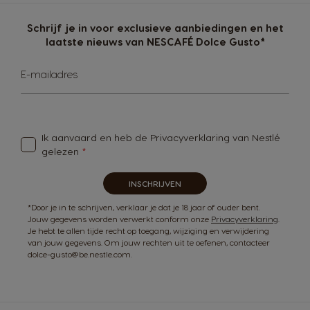
Schrijf je in voor exclusieve aanbiedingen en het
laatste nieuws van NESCAFÉ Dolce Gusto*
Abonneer
E-mailadres
u
op
onze
nieuwsbrief
Ik aanvaard en heb de
Privacyverklaring van Nestlé
gelezen
INSCHRIJVEN
*Door je in te schrijven, verklaar je dat je 18 jaar of ouder bent.
Jouw gegevens worden verwerkt conform onze
Privacyverklaring
.
Je hebt te allen tijde recht op toegang, wijziging en verwijdering
van jouw gegevens. Om jouw rechten uit te oefenen, contacteer
dolce-gusto@be.nestle.com.