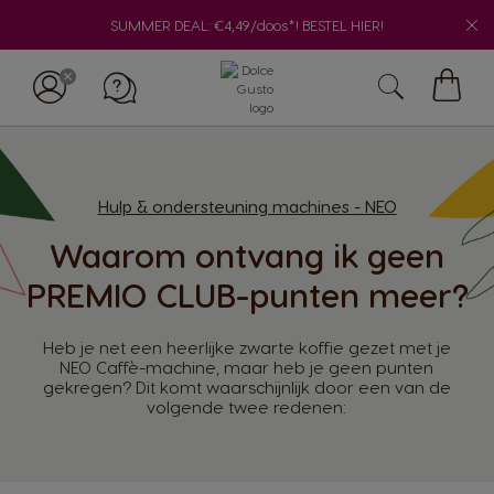
SUMMER DEAL: €4,49/doos*! BESTEL HIER!
Mijn
winke
Hulp & ondersteuning machines - NEO
Waarom ontvang ik geen
PREMIO CLUB-punten meer?
Heb je net een heerlijke zwarte koffie gezet met je
NEO Caffè-machine, maar heb je geen punten
gekregen? Dit komt waarschijnlijk door een van de
volgende twee redenen: