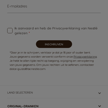
Abonneer
E-mailadres
u
op
onze
nieuwsbrief
Ik aanvaard en heb de
Privacyverklaring van Nestlé
gelezen
INSCHRIJVEN
*Door je in te schrijven, verklaar je dat je 18 jaar of ouder bent.
Jouw gegevens worden verwerkt conform onze
Privacyverklaring
.
Je hebt te allen tijde recht op toegang, wijziging en verwijdering
van jouw gegevens. Om jouw rechten uit te oefenen, contacteer
dolce-gusto@be.nestle.com.
LAND SELECTEREN
ORIGINAL-DRANKEN