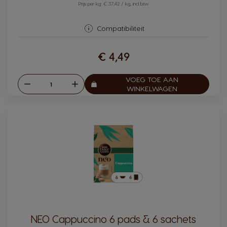
Prijs per kg: € 37,42 / kg, incl btw
Compatibiliteit
€ 4,49
VOEG TOE AAN
Verlagen
Verhogen
Aantal:
WINKELWAGEN
NEO Cappuccino 6 pads & 6 sachets