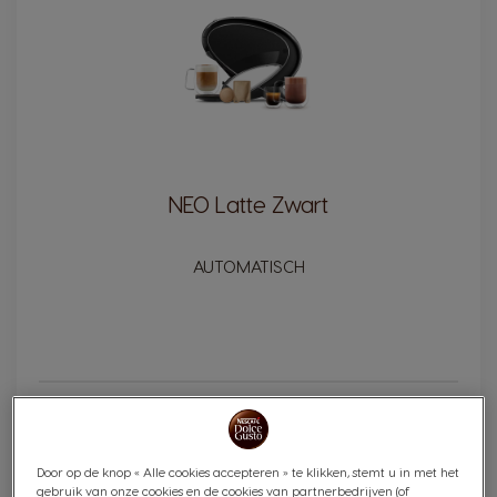
NEO Latte Zwart
AUTOMATISCH
€ 109,99
Door op de knop « Alle cookies accepteren » te klikken, stemt u in met het
VOEG TOE AAN
Verlagen
Verhogen
gebruik van onze cookies en de cookies van partnerbedrijven (of
Aantal:
WINKELWAGEN