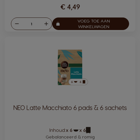
€ 4,49
VOEG TOE AAN
Verlagen
Verhogen
Aantal:
WINKELWAGEN
NEO Latte Macchiato 6 pads & 6 sachets
Pictogram
Pictogram
Inhoud:
x 6
x 6
capsule
capsule
Gebalanceerd & romig