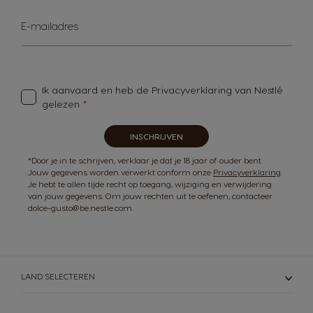
Abonneer
E-mailadres
u
op
onze
nieuwsbrief
Ik aanvaard en heb de
Privacyverklaring van Nestlé
gelezen
INSCHRIJVEN
*Door je in te schrijven, verklaar je dat je 18 jaar of ouder bent.
Jouw gegevens worden verwerkt conform onze
Privacyverklaring
.
Je hebt te allen tijde recht op toegang, wijziging en verwijdering
van jouw gegevens. Om jouw rechten uit te oefenen, contacteer
dolce-gusto@be.nestle.com.
LAND SELECTEREN