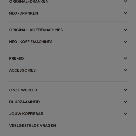
ORIGINAL-DRANKEN
NEO-DRANKEN
ORIGINAL-KOFFIEMACHINES
NEO-KOFFIEMACHINES
PREMIO
ACCESSOIRES
ONZE WERELD
DUURZAAMHEID
MACHINES
DRANKEN
ACCESSOIRES
JOUW KOFFIEBAR
ORIGINAL-dranken
ORIGINAL-MACHINES
-MACHINES
-DRANKEN
VEELGESTELDE VRAGEN
DUURZAAMHEID