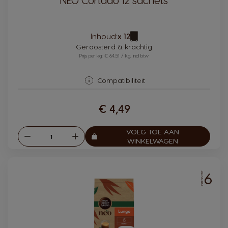
Pictogram
Inhoud:
x 12
capsule
Geroosterd & krachtig
Prijs per kg: € 64,51 / kg, incl btw
Compatibiliteit
€ 4,49
VOEG TOE AAN
Verlagen
Verhogen
Aantal:
WINKELWAGEN
6
INTENSITEIT