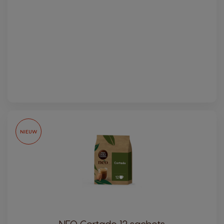
NIEUW
NEO Cortado 12 sachets