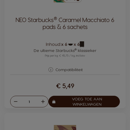
®
NEO Starbucks
Caramel Macchiato 6
pads & 6 sachets
Pictogram
Pictogram
Inhoud:
x 6
x 6
capsule
capsule
®
De ultieme Starbucks
klassieker
Prijs per kg: € 45,75 / kg, incl btw
Compatibiliteit
€ 5,49
VOEG TOE AAN
Verlagen
Verhogen
Aantal:
WINKELWAGEN