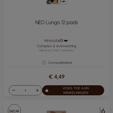
NEO Lungo 12 pads
Pictogram
Inhoud:
x12
capsule
Complex & evenwichtig
Prijs per kg: € 64,51 / kg, incl btw
Compatibiliteit
€ 4,49
VOEG TOE AAN
Verlagen
Verhogen
Aantal:
WINKELWAGEN
6
INTENSITEIT
DECAF