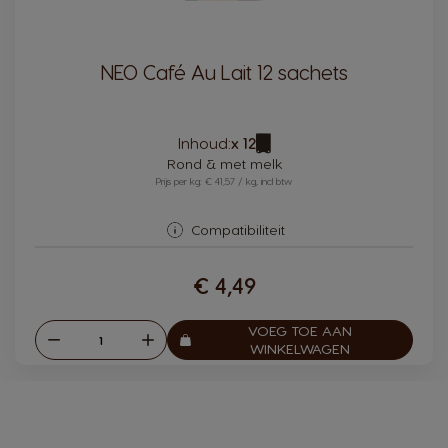
NEO Café Au Lait 12 sachets
Pictogram
Inhoud:
x 12
capsule
Rond & met melk
Prijs per kg: € 41,57 / kg, incl btw
Compatibiliteit
€ 4,49
VOEG TOE AAN
Verlagen
Verhogen
Aantal:
WINKELWAGEN