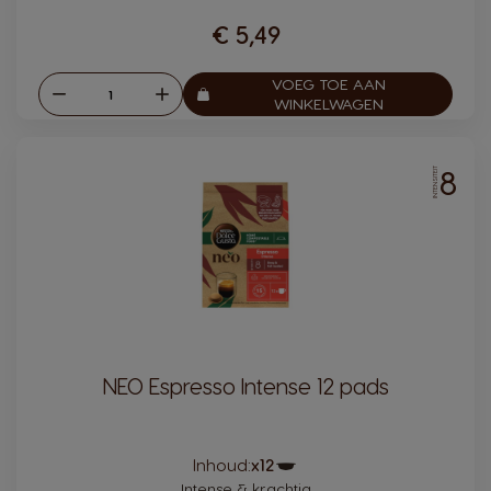
€ 5,49
VOEG TOE AAN
Verlagen
Verhogen
Aantal:
WINKELWAGEN
8
INTENSITEIT
NEO Espresso Intense 12 pads
Pictogram
Inhoud:
x12
capsule
Intense & krachtig