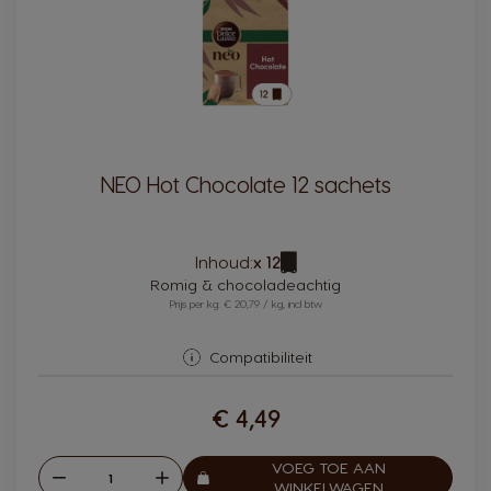
NEO Hot Chocolate 12 sachets
Pictogram
Inhoud:
x 12
capsule
Romig & chocoladeachtig
Prijs per kg: € 20,79 / kg, incl btw
Compatibiliteit
€ 4,49
VOEG TOE AAN
Verlagen
Verhogen
Aantal:
WINKELWAGEN