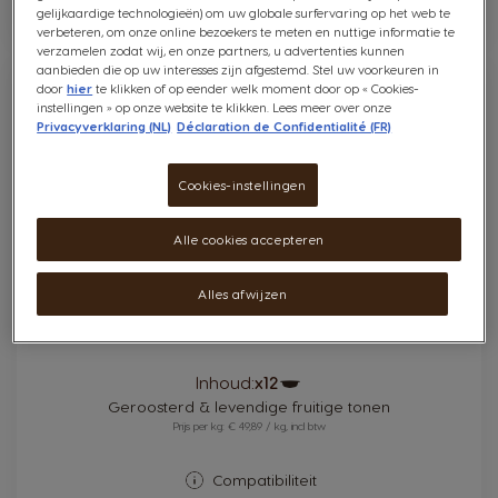
gelijkaardige technologieën) om uw globale surfervaring op het web te
verbeteren, om onze online bezoekers te meten en nuttige informatie te
verzamelen zodat wij, en onze partners, u advertenties kunnen
aanbieden die op uw interesses zijn afgestemd. Stel uw voorkeuren in
6
INTENSITEIT
door
hier
te klikken of op eender welk moment door op « Cookies-
NIEUW
instellingen » op onze website te klikken. Lees meer over onze
Privacyverklaring (NL)
Déclaration de Confidentialité (FR)
Cookies-instellingen
Alle cookies accepteren
Alles afwijzen
NEO Espresso Signature 12 pads
Pictogram
Inhoud:
x12
capsule
Geroosterd & levendige fruitige tonen
Prijs per kg: € 49,89 / kg, incl btw
Compatibiliteit