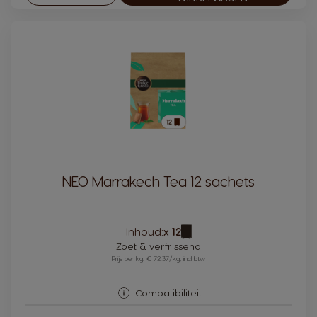
NEO Marrakech Tea 12 sachets
Pictogram
Inhoud:
x 12
capsule
Zoet & verfrissend
Prijs per kg: € 72.37/kg, incl btw
Compatibiliteit