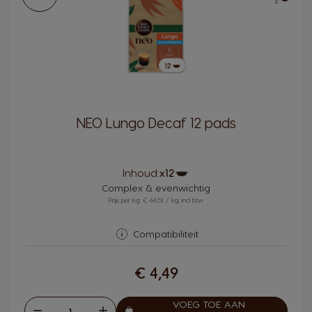
NEO Lungo Decaf 12 pads
Pictogram
Inhoud:
x12
capsule
Complex & evenwichtig
Prijs per kg: € 64,51 / kg, incl btw
Compatibiliteit
€ 4,49
VOEG TOE AAN
Verlagen
Verhogen