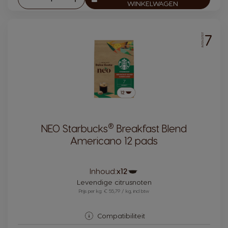
Aantal:
WINKELWAGEN
7
INTENSITEIT
®
NEO Starbucks
Breakfast Blend
Americano 12 pads
Pictogram
Inhoud:
x12
capsule
Levendige citrusnoten
Prijs per kg: € 55,79 / kg, incl btw
Compatibiliteit