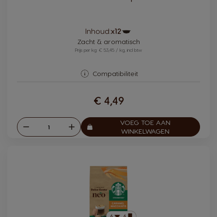
Pictogram
Inhoud:
x12
capsule
Zacht & aromatisch
Prijs per kg: € 53,45 / kg, incl btw
Compatibiliteit
€ 4,49
VOEG TOE AAN
Verlagen
Verhogen
Aantal:
WINKELWAGEN