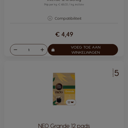
Prijs per kg: € 68,03 / kg, incl btw
Compatibiliteit
€ 4,49
VOEG TOE AAN
Verlagen
Verhogen
Aantal:
WINKELWAGEN
5
INTENSITEIT
NEO Grande 12 pads