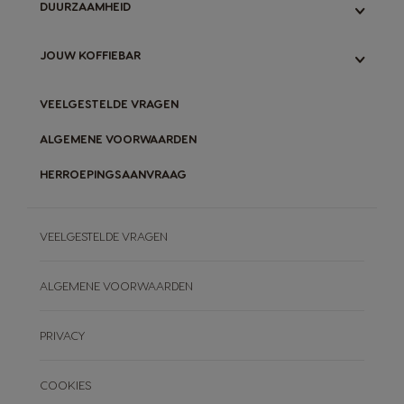
DUURZAAMHEID
VERGELIJK MACHINES
ONS ORIGINAL-SYSTEEM
GARANTIE MACHINES
ONS NEO-SYSTEEM
ONZE INITIATIEVEN
JOUW KOFFIEBAR
VERGELIJK ORIGINAL- & NEO-SYSTEEM
ORIGINAL-CAPSULES RECYCLEN
NEO-PADS COMPOSTEREN
BLOG
VEELGESTELDE VRAGEN
ONZE RECEPTEN
ALGEMENE VOORWAARDEN
HERROEPINGSAANVRAAG
VEELGESTELDE VRAGEN
ALGEMENE VOORWAARDEN
PRIVACY
COOKIES