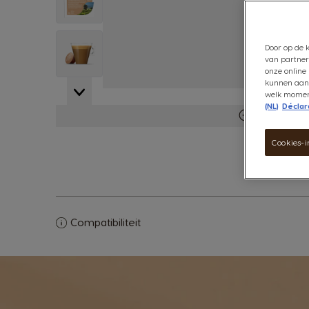
View larger image
Door op de k
van partner
onze online 
kunnen aanb
welk moment
(NL)
Déclara
Meer inform
Cookies-i
Compatibiliteit