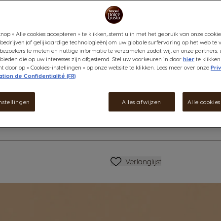
premium Arabica- en Robusta-k
espresso met gebrande tonen 
scheutje melk.
nop « Alle cookies accepteren » te klikken, stemt u in met het gebruik van onze cookie
Bekijk ingrediënten
bedrijven (of gelijkaardige technologieën) om uw globale surfervaring op het web te 
bezoekers te meten en nuttige informatie te verzamelen zodat wij, en onze partners, 
ieden die op uw interesses zijn afgestemd. Stel uw voorkeuren in door
hier
te klikken
€ 5,99
 door op « Cookies-instellingen » op onze website te klikken. Lees meer over onze
Pri
tion de Confidentialité (FR)
atie
Verlagen
Hoeveelheid
V
nstellingen
Alles afwijzen
Alle cookie
Verlanglijstje
Verlanglijst