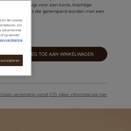
offiebonen zorgt voor een korte, krachtige
en rijke aroma's die getemperd worden met een
s en de cookies
verbeteren, om
u advertenties
 of op eender
vacyverklaring
VOEG TOE AAN WINKELWAGEN
erhogen
s accepteren
Gratis verzending vanaf €25. Meer informatie
klik hier
.