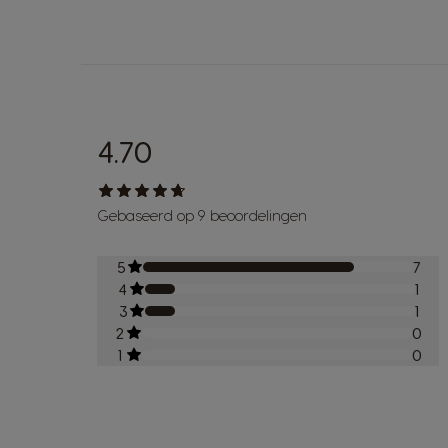
4.70
Gebaseerd op 9 beoordelingen
5
7
4
1
3
1
2
0
1
0