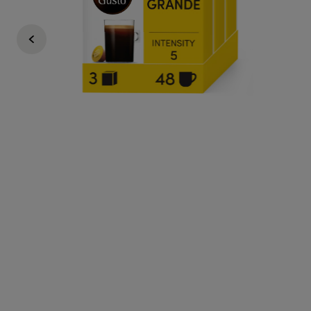
Regular Price
€ 17,97
€ 16,17