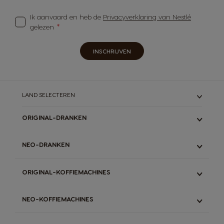
Ik aanvaard en heb de
Privacyverklaring van Nestlé
gelezen
INSCHRIJVEN
LAND SELECTEREN
ORIGINAL-DRANKEN
ALLE
NEO-DRANKEN
ESPRESSO
LUNGO & GRANDE
ALLE
ORIGINAL-KOFFIEMACHINES
LATTE
ESPRESSO
STARBUCKS
ZWARTE KOFFIE
ALLE
DECAFFEINATO
NEO-KOFFIEMACHINES
LATTE
GENIO S TOUCH
CHOCOLADEMELK
THEE
GENIO S PLUS
ALLE
THEE
CHOCOMELK