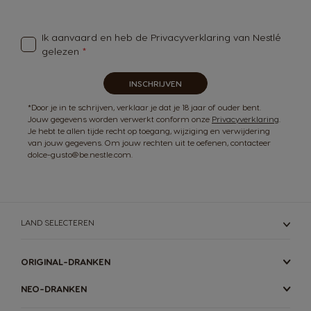
onze
nieuwsbrief
Ik aanvaard en heb de
Privacyverklaring van Nestlé
gelezen
INSCHRIJVEN
*Door je in te schrijven, verklaar je dat je 18 jaar of ouder bent.
Jouw gegevens worden verwerkt conform onze
Privacyverklaring
.
Je hebt te allen tijde recht op toegang, wijziging en verwijdering
van jouw gegevens. Om jouw rechten uit te oefenen, contacteer
dolce-gusto@be.nestle.com.
LAND SELECTEREN
ORIGINAL-DRANKEN
NEO-DRANKEN