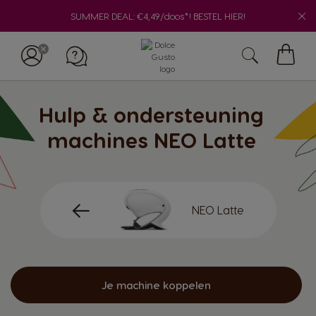
SUMMER DEAL: €4,49/doos*! BESTEL HIER!
Mijn
winke
Hulp & ondersteuning
machines NEO Latte
NEO Latte
Je machine koppelen