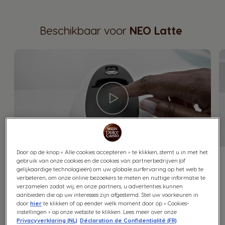
Beschikbaar voor
NEO Latte
Door op de knop « Alle cookies accepteren » te klikken, stemt u in met het
gebruik van onze cookies en de cookies van partnerbedrijven (of
gelijkaardige technologieën) om uw globale surfervaring op het web te
Hoe stel ik mijn NEO Latte-
verbeteren, om onze online bezoekers te meten en nuttige informatie te
machine snel in?
verzamelen zodat wij, en onze partners, u advertenties kunnen
aanbieden die op uw interesses zijn afgestemd. Stel uw voorkeuren in
door
hier
te klikken of op eender welk moment door op « Cookies-
instellingen » op onze website te klikken. Lees meer over onze
Privacyverklaring (NL)
Déclaration de Confidentialité (FR)