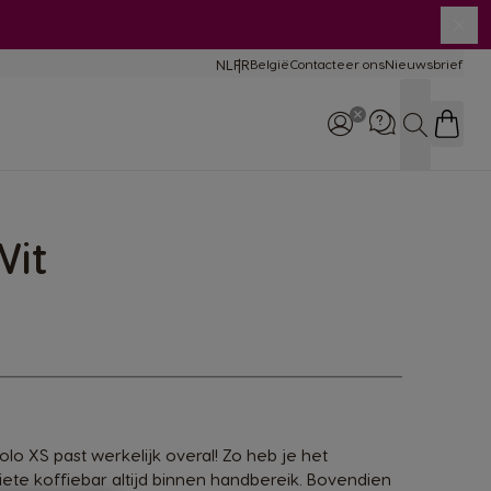
Slui
NL
FR
België
Contacteer ons
Nieuwsbrief
Taal
rgelijking
chines
Zoeken
derhoud en hulp
chines
Wit
Telefoneer ons: +32 (0)2
529 55 13
lo XS past werkelijk overal! Zo heb je het
ete koffiebar altijd binnen handbereik. Bovendien