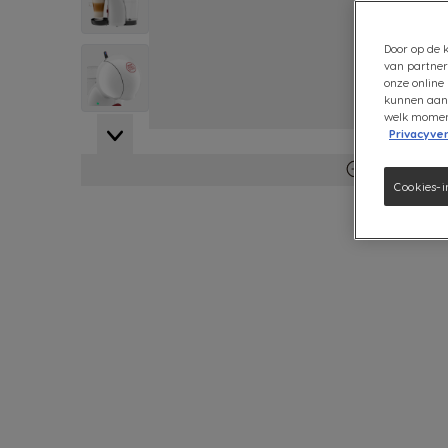
Door op de k
View larger image
van partner
onze online 
kunnen aanb
welk moment 
Privacyver
View larger image
Meer inform
Cookies-i