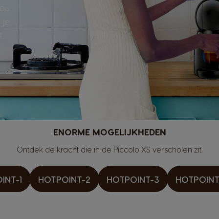
zou
 je
t,
ENORME MOGELIJKHEDEN
Ontdek de kracht die in de Piccolo XS verscholen zit.
INT-1
HOTPOINT-2
HOTPOINT-3
HOTPOINT