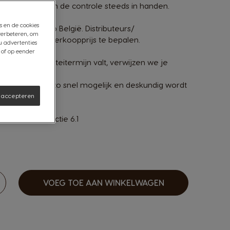
 selectiesysteem de controle steeds in handen.
s en de cookies
ier Groupe Seb België. Distributeurs/
verbeteren, om
jde vrij zelf de verkoopprijs te bepalen.
u advertenties
 of op eender
onder de garanteitermijn valt, verwijzen we je
t je machine zo snel mogelijk en deskundig wordt
s accepteren
r van Krups
.
orwaarden, sectie 6.1
VOEG TOE AAN WINKELWAGEN
erhogen