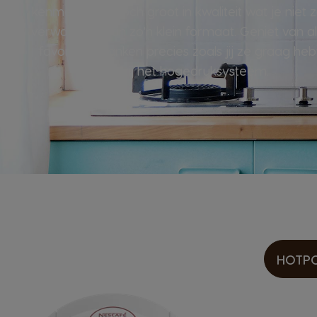
kenmerkt zich toch groot in kwaliteit wat je niet 
verwachten van zo'n klein formaat. Geniet van al
favoriete dranken precies zoals jij ze graag heb
dankzij het hogedruksysteem.
HOTPO