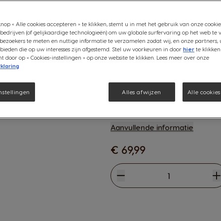
heb jij dankzij het handmatige
*AANBEVOLEN VERKOOPPRIJS
nop « Alle cookies accepteren » te klikken, stemt u in met het gebruik van onze cookie
Aanbevolen prijs door leveranc
bedrijven (of gelijkaardige technologieën) om uw globale surfervaring op het web te 
detailhandelaren zijn te allen ti
bezoekers te meten en nuttige informatie te verzamelen zodat wij, en onze partners, 
ieden die op uw interesses zijn afgestemd. Stel uw voorkeuren in door
hier
te klikken
door op « Cookies-instellingen » op onze website te klikken. Lees meer over onze
Indien je machine defect is en 
klaring
graag door naar KRUPS.
Zo kunnen we ervoor zorgen da
atie
gerepareerd.
nstellingen
Alles afwijzen
Alle cookie
Dit kan via het
contactformulie
Meer info in onze algemene vo
Aanvullende informatie
€ 69,99
Verlagen
Hoeveelheid
V