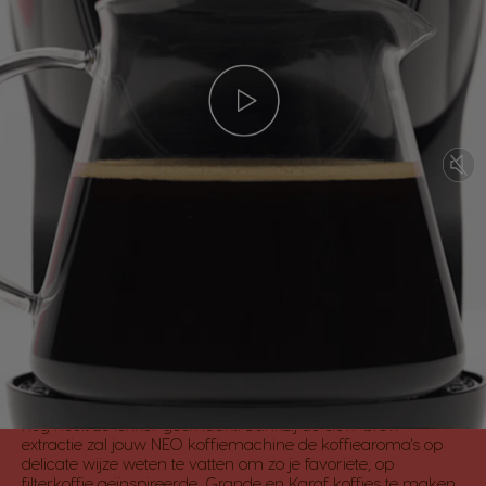
NIEUW: slow-brew extractie
voor op filterkoffie
geïnspireerde dranken
Je favoriete, op filterkoffie geïnspireerde dranken hebben
nog nooit zo lekker gesmaakt! Dankzij de slow-brew
extractie zal jouw NEO koffiemachine de koffiearoma's op
delicate wijze weten te vatten om zo je favoriete, op
filterkoffie geïnspireerde, Grande en Karaf koffies te maken.