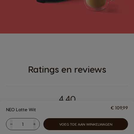
Ratings en reviews
4.40
€ 109,99
NEO Latte Wit
Gebaseerd op 24 beoordelingen
VOEG TOE AAN WINKELWAGEN
Verlagen
Hoeveelheid
Verhogen
MACHINES
DRANKEN
Dranken
Machines
PREMIO Club
more
ACCESSOIRES