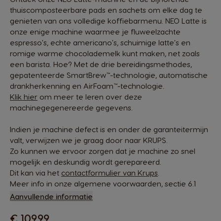
thuiscomposteerbare pads en sachets om elke dag te
genieten van ons volledige koffiebarmenu. NEO Latte is
onze enige machine waarmee je fluweelzachte
espresso's, echte americano's, schuimige latte's en
romige warme chocolademelk kunt maken, net zoals
een barista. Hoe? Met de drie bereidingsmethodes,
gepatenteerde SmartBrew™-technologie, automatische
drankherkenning en AirFoam™-technologie.
Klik hier
om meer te leren over deze
machinegegenereerde gegevens.
Indien je machine defect is en onder de garanteitermijn
valt, verwijzen we je graag door naar
KRUPS
.
Zo kunnen we ervoor zorgen dat je machine zo snel
mogelijk en deskundig wordt gerepareerd.
Dit kan via het
contactformulier van Krups
.
Meer info in onze algemene voorwaarden, sectie 6.1
Aanvullende informatie
€ 109,99