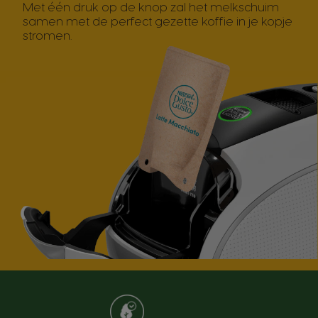
Met één druk op de knop zal het melkschuim
samen met de perfect gezette koffie in je kopje
stromen.