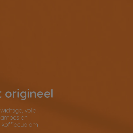
 origineel
ichtige, volle
raambes en
e koffiecup om