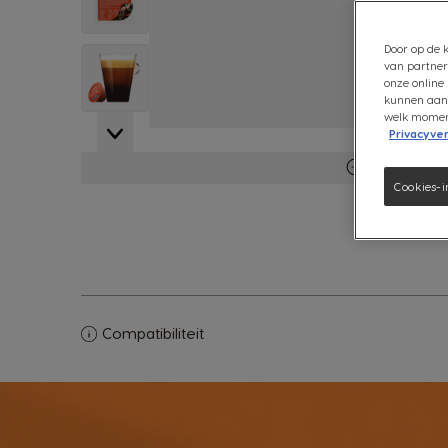
Door op de k
View larger image
van partner
onze online 
kunnen aanb
welk moment 
Privacyver
Meer inform
Cookies-i
Compatibiliteit