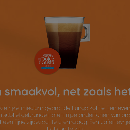
 smaakvol, net zoals het
ze rijke, medium gebrande Lungo koffie. Een evenw
 subtiel gebrande noten, rijpe ondertonen van b
 een fijne zijdezachte cremalaag. Een cafeïnevrij
trots op te zijn.