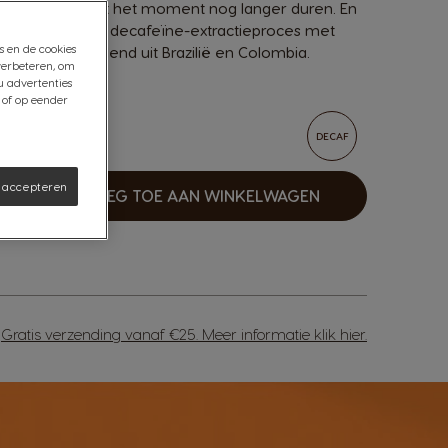
nse aroma's laat het moment nog langer duren. En
ij het natuurlijke decafeïne-extractieproces met
s en de cookies
ium Arabica-blend uit Brazilië en Colombia.
verbeteren, om
u advertenties
 of op eender
DECAF
s accepteren
VOEG TOE AAN WINKELWAGEN
erhogen
Gratis verzending vanaf €25. Meer informatie
klik hier
.