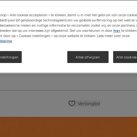
Deze rijke kop koffie met inte
dit alles zonder cafeïne, dankz
nop « Alle cookies accepteren » te klikken, stemt u in met het gebruik van onze cookie
water. Geniet van de pure prem
bedrijven (of gelijkaardige technologieën) om uw globale surfervaring op het web te 
Bekijk ingrediënten
bezoekers te meten en nuttige informatie te verzamelen zodat wij, en onze partners, 
ieden die op uw interesses zijn afgestemd. Stel uw voorkeuren in door
hier
te klikken
door op « Cookies-instellingen » op onze website te klikken. Lees meer over onze
€ 5,99
klaring
atie
nstellingen
Alles afwijzen
Alle cookie
Verlagen
Hoeveelheid
V
Verlanglijstje
Verlanglijst