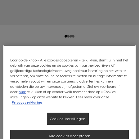
VOORDEELVERPAKKING
Door op de knop « Alle cookies accepteren » te klikken, stemt u in met het
gebruik van onze cookies en de cookies van partnerbedrijven (of
LUNGO 3X30 CAPSULES
gelijkaardige technologieën) om uw globale surfervaring op het web te
verbeteren, om onze online bezoekers te meten en nuttige informatie te
Evenwichtig & geroosterd
verzamelen zodat wij, en onze partners, u advertenties kunnen
aanbieden die op uw interesses zijn afgestemd. Stel uw voorkeuren in
Prijs per kg: €41,37 / kg, incl btw
door
hier
te klikken of op eender welk moment door op « Cookies-
instellingen » op onze website te klikken. Lees meer over onze
6
Privacyverklaring
(6)
INTENSITEIT
Inhoud:
x90
Cookies-instellingen
Pictogram capsule
Ontdek onder de verrukkelijke cremalaag het heerlijk
Alle cookies accepteren