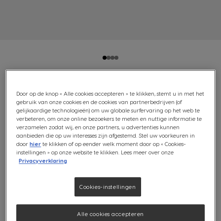
VOORDEELVERPAKKING
Door op de knop « Alle cookies accepteren » te klikken, stemt u in met het
gebruik van onze cookies en de cookies van partnerbedrijven (of
LATTE MACCHIATO CARAMEL
gelijkaardige technologieën) om uw globale surfervaring op het web te
verbeteren, om onze online bezoekers te meten en nuttige informatie te
verzamelen zodat wij, en onze partners, u advertenties kunnen
3X30 CAPSULES
aanbieden die op uw interesses zijn afgestemd. Stel uw voorkeuren in
door
hier
te klikken of op eender welk moment door op « Cookies-
Zacht & voluptueus
instellingen » op onze website te klikken. Lees meer over onze
Privacyverklaring
(1)
Cookies-instellingen
Inhoud:
x45
x45
Pictogram capsule
Pictogram capsule
Alle cookies accepteren