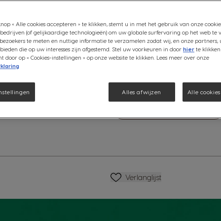
Pictogram capsule
Pictogram caps
Geniet van de rijke en romig
nop « Alle cookies accepteren » te klikken, stemt u in met het gebruik van onze cookie
bedrijven (of gelijkaardige technologieën) om uw globale surfervaring op het web te 
donker gebrande espresso met
bezoekers te meten en nuttige informatie te verzamelen zodat wij, en onze partners, 
werd voor NESCAFÉ® Dolce Gu
ieden die op uw interesses zijn afgestemd. Stel uw voorkeuren in door
hier
te klikken
Bekijk ingrediënten
door op « Cookies-instellingen » op onze website te klikken. Lees meer over onze
klaring
€ 4,99
atie
nstellingen
Alles afwijzen
Alle cookie
Verlagen
Hoeveelheid
V
Verlanglijstje
Verlanglijst