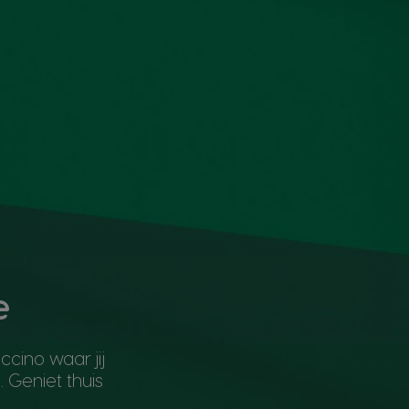
e
cino waar jij
. Geniet thuis