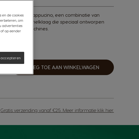
ule
e STARBUCKS® Cappucino, een combinatie van
s en de cookies
verbeteren, om
 een romige melklaag die speciaal ontworpen
u advertenties
sto®-koffiemachines.
 of op eender
s accepteren
VOEG TOE AAN WINKELWAGEN
erhogen
Gratis verzending vanaf €25. Meer informatie
klik hier
.