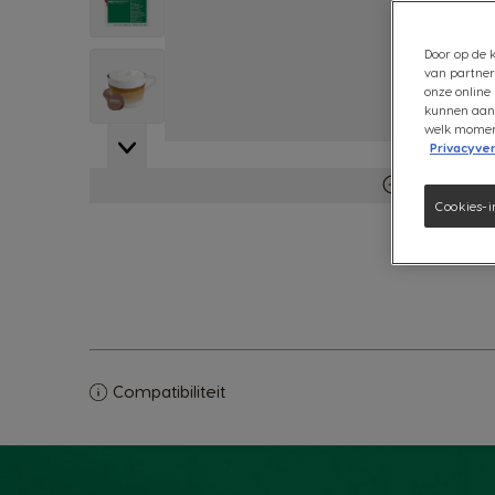
Door op de k
View larger image
van partner
onze online 
kunnen aanb
welk moment 
Privacyver
Meer inform
Cookies-i
Compatibiliteit