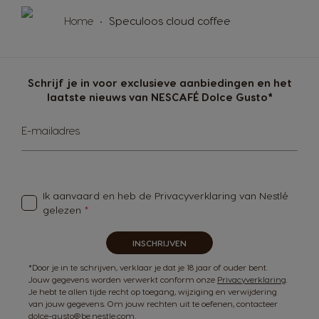
Home
Speculoos cloud coffee
Schrijf je in voor exclusieve aanbiedingen en het
laatste nieuws van NESCAFÉ Dolce Gusto*
Abonneer
E-mailadres
u
op
onze
nieuwsbrief
Ik aanvaard en heb de
Privacyverklaring van Nestlé
gelezen
INSCHRIJVEN
*Door je in te schrijven, verklaar je dat je 18 jaar of ouder bent.
Jouw gegevens worden verwerkt conform onze
Privacyverklaring
.
Je hebt te allen tijde recht op toegang, wijziging en verwijdering
van jouw gegevens. Om jouw rechten uit te oefenen, contacteer
dolce-gusto@be.nestle.com.