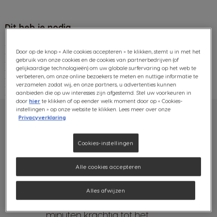
Dit heb je nodig
- 3 eetlepels NESCAFÉ Gold
Door op de knop « Alle cookies accepteren » te klikken, stemt u in met het
- 3 eetlepels heet water
gebruik van onze cookies en de cookies van partnerbedrijven (of
- 3 eetlepels kristalsuiker
gelijkaardige technologieën) om uw globale surfervaring op het web te
- 1/2 kop NESCAFÉ Dolce Gusto Lungo
verbeteren, om onze online bezoekers te meten en nuttige informatie te
- Handvol ijsblokjes
verzamelen zodat wij, en onze partners, u advertenties kunnen
- Zuivelvrije melk
aanbieden die op uw interesses zijn afgestemd. Stel uw voorkeuren in
- Mini-speculaasjes (optioneel)
door
hier
te klikken of op eender welk moment door op « Cookies-
instellingen » op onze website te klikken. Lees meer over onze
Privacyverklaring
Zo maak je het
Cookies-instellingen
Voeg in een kom de NESCAFÉ
1
Alle cookies accepteren
Gold, het hete water en de suiker
toe.
Alles afwijzen
Klop gedurende ongeveer 5-8
2
minuten krachtig tot het