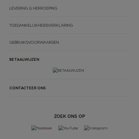
LEVERING & HERROEPING
TOEGANKELIJKHEIDSVERKLARING
GEBRUIKSVOORWAARDEN
BETAALWIJZEN
MACHINES
DRANKEN
ACCESSOIRES
CONTACTEER ONS
ORIGINAL-dranken
ORIGINAL-MACHINES
-MACHINES
-DRANKEN
DUURZAAMHEID
Proef de toekomst
ZOEK ONS OP
Thuiscomposteerbare pads en
JOUW KOFFIEBAR
sachets
voor
NEO
-machines
AANBIEDINGEN %