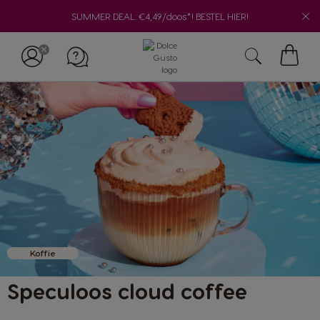
SUMMER DEAL: €4,49/doos*! BESTEL HIER!
Mijn
winke
Koffie
Speculoos cloud coffee