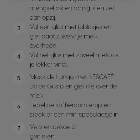
mengsel dik en romig is en zet
dan opzij.
Vul een glas met ijsblokjes en
3
giet daar zuivelvrije melk
overheen.
Vul het glas met zoveel melk als
4
je lekker vindt.
Maak de Lungo met NESCAFÉ
5
Dolce Gusto en giet die over de
melk.
Lepel de koffieroom erop en
6
steek er een mini speculaasje in.
Vers en gekoeld:
7
genieten!