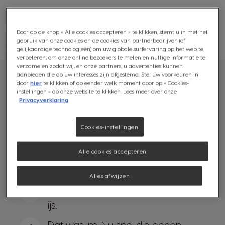
Dit heb je nodig
Door op de knop « Alle cookies accepteren » te klikken, stemt u in met het
gebruik van onze cookies en de cookies van partnerbedrijven (of
− 1
NESCAFÉ Dolce Gusto Doppio Dubbele Espresso
-capsule
gelijkaardige technologieën) om uw globale surfervaring op het web te
− 2 bolletjes perzikijs
verbeteren, om onze online bezoekers te meten en nuttige informatie te
verzamelen zodat wij, en onze partners, u advertenties kunnen
aanbieden die op uw interesses zijn afgestemd. Stel uw voorkeuren in
door
hier
te klikken of op eender welk moment door op « Cookies-
instellingen » op onze website te klikken. Lees meer over onze
Zo maak je het
Privacyverklaring
Zet de NESCAFÉ Dolce Gusto
1
Cookies-instellingen
Doppio Espresso-koffie.
Alle cookies accepteren
Schep de bolletjes perzikijs in
2
een glas.
Alles afwijzen
Giet de hete espresso over het
3
ijs.
Dat was 'm. Nu snel die benen