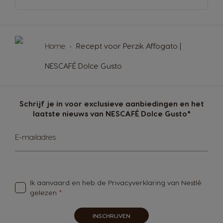
Home
Recept voor Perzik Affogato |
NESCAFÉ Dolce Gusto
Schrijf je in voor exclusieve aanbiedingen en het
laatste nieuws van NESCAFÉ Dolce Gusto*
Abonneer
E-mailadres
u
op
onze
nieuwsbrief
Ik aanvaard en heb de
Privacyverklaring van Nestlé
gelezen
INSCHRIJVEN