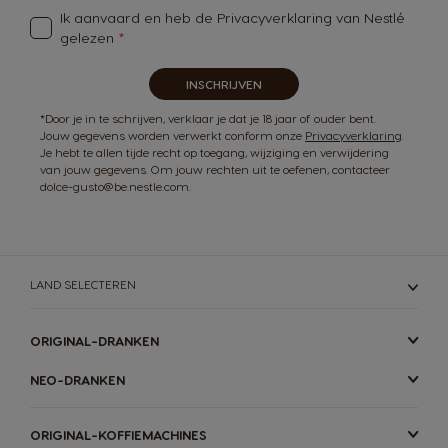
Ik aanvaard en heb de
Privacyverklaring van Nestlé
gelezen
INSCHRIJVEN
*Door je in te schrijven, verklaar je dat je 18 jaar of ouder bent.
Jouw gegevens worden verwerkt conform onze
Privacyverklaring
.
Je hebt te allen tijde recht op toegang, wijziging en verwijdering
van jouw gegevens. Om jouw rechten uit te oefenen, contacteer
dolce-gusto@be.nestle.com.
LAND SELECTEREN
ORIGINAL-DRANKEN
NEO-DRANKEN
ORIGINAL-KOFFIEMACHINES