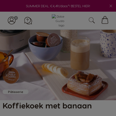
SUMMER DEAL: €4,49/doos*! BESTEL HIER!
Mijn
winke
Pâtisserie
Koffiekoek met banaan