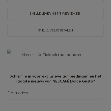
SNELLE LEVERING
1-3 WERKDAGEN
SNEL & VEILIG BETALEN
Home
Koffiekoek met banaan
Schrijf je in voor exclusieve aanbiedingen en het
laatste nieuws van NESCAFÉ Dolce Gusto*
Abonneer
E-mailadres
u
op
onze
nieuwsbrief