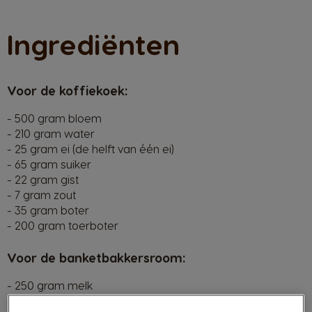
Ingrediënten
Voor de koffiekoek:
- 500 gram bloem
- 210 gram water
- 25 gram ei (de helft van één ei)
- 65 gram suiker
- 22 gram gist
- 7 gram zout
- 35 gram boter
- 200 gram toerboter
Voor de banketbakkersroom:
- 250 gram melk
- 1 vanillestok