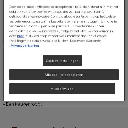
- 22 gram maïzena
Door op de knop « Alle cookies accepteren » te klikken, stemt u in met het
- 65 gram suiker
gebruik van onze cookies en de cookies van partnerbedrijven (of
- 3 eierdooiers
gelijkaardige technologieën) om uw globale surfervaring op het web te
- 30 gram boter
verbeteren, om onze online bezoekers te meten en nuttige informatie te
- 1 blaadje gelatine
verzamelen zodat wij, en onze partners, u advertenties kunnen
aanbieden die op uw interesses zijn afgestemd. Stel uw voorkeuren in
- 50 gram NESCAFÉ Dolce Gusto Café au Lait
door
hier
te klikken of op eender welk moment door op « Cookies-
instellingen » op onze website te klikken. Lees meer over onze
Banaan in NESCAFÉ Dolce Gusto Café au Lait:
Privacyverklaring
- 200 gram NESCAFÉ Dolce Gusto Café au Lait
Cookies-instellingen
- 50 gram suiker
- 1 banaan
Alle cookies accepteren
Benodigdheden
Alles afwijzen
- NESCAFÉ Dolce Gusto-machine
- Een keukenrobot