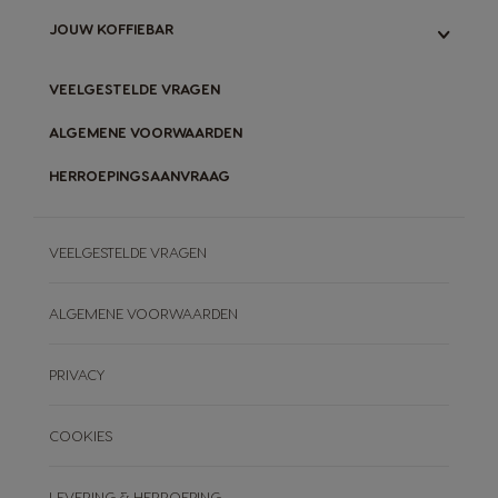
GARANTIE MACHINES
ONS NEO-SYSTEEM
ONZE INITIATIEVEN
JOUW KOFFIEBAR
VERGELIJK ORIGINAL- & NEO-SYSTEEM
ORIGINAL-CAPSULES RECYCLEN
NEO-PADS COMPOSTEREN
BLOG
VEELGESTELDE VRAGEN
ONZE RECEPTEN
ALGEMENE VOORWAARDEN
HERROEPINGSAANVRAAG
VEELGESTELDE VRAGEN
ALGEMENE VOORWAARDEN
PRIVACY
COOKIES
LEVERING & HERROEPING