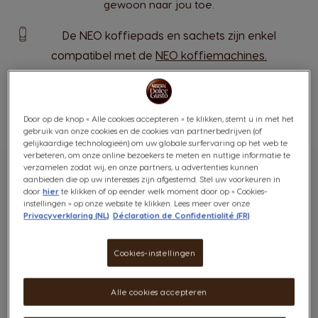
gewoon naar jou toe.
De NEO koffiepads en sachets zijn enkel
compatibel met de
NEO koffiemachines.
Door op de knop « Alle cookies accepteren » te klikken, stemt u in met het
ALLE
NEO ESPRESSO'S
NEO ZWARTE KOFFIES
gebruik van onze cookies en de cookies van partnerbedrijven (of
gelijkaardige technologieën) om uw globale surfervaring op het web te
verbeteren, om onze online bezoekers te meten en nuttige informatie te
verzamelen zodat wij, en onze partners, u advertenties kunnen
2
producten
Positie
aanbieden die op uw interesses zijn afgestemd. Stel uw voorkeuren in
open
Va
door
hier
te klikken of op eender welk moment door op « Cookies-
instellingen » op onze website te klikken. Lees meer over onze
Privacyverklaring (NL)
Déclaration de Confidentialité (FR)
7
INTENSITEIT
Cookies-instellingen
Alle cookies accepteren