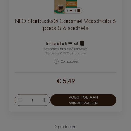
NEO Starbucks® Caramel Macchiato 6
pads & 6 sachets
Inhoud:
x6
x6
Pictogram capsule
Pictogram capsule
®
De ultieme Starbucks
klassieker
Prijs per kg: € 45,75 / kg, incl btw
Compatibiliteit
€ 5,49
VOEG TOE AAN
Hoeveelheid
Verlagen
Verhogen
WINKELWAGEN
2
producten