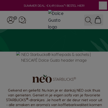
SUMMER DEAL: €4,49/doos*! BESTEL HIER!
Slu
Ga naar de inhoud
Zoeken
®
STARBUCKS
Gekend en geliefd. Nu kan je er dankzij NEO ook thuis
van genieten. Geniet in je eigen sofa van je favoriete
®
STARBUCKS
-drankjes. Je hoeft er de deur niet voor uit
- alle smaken en aroma's van koffiebarkwaliteit komen