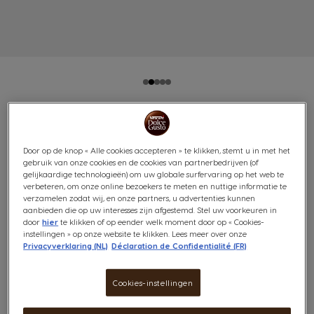
NEO CAFFÈ BESTSELLER
Door op de knop « Alle cookies accepteren » te klikken, stemt u in met het
BUNDEL (ENKEL ZWARTE
gebruik van onze cookies en de cookies van partnerbedrijven (of
gelijkaardige technologieën) om uw globale surfervaring op het web te
KOFFIE)
verbeteren, om onze online bezoekers te meten en nuttige informatie te
verzamelen zodat wij, en onze partners, u advertenties kunnen
aanbieden die op uw interesses zijn afgestemd. Stel uw voorkeuren in
(1)
door
hier
te klikken of op eender welk moment door op « Cookies-
instellingen » op onze website te klikken. Lees meer over onze
Privacyverklaring (NL)
Déclaration de Confidentialité (FR)
Deze bundel bevat:
- 1x
NEO Caffè machine
- 1x
NEO Lungo
Cookies-instellingen
- 1x
NEO Espresso Intense