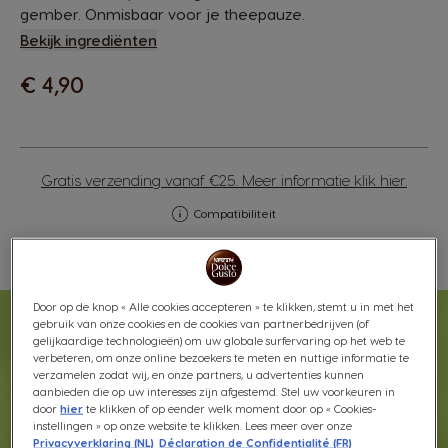
gember. Onmisbaar voor je theepauze.
Bekijk ingrediënten
€ 4,90
Gratis verzending vanaf €25. Meer informatie
klik hier
.
Compatibiliteit
Verlanglijstje
Verlanglijst
Door op de knop « Alle cookies accepteren » te klikken, stemt u in met het
gebruik van onze cookies en de cookies van partnerbedrijven (of
gelijkaardige technologieën) om uw globale surfervaring op het web te
verbeteren, om onze online bezoekers te meten en nuttige informatie te
verzamelen zodat wij, en onze partners, u advertenties kunnen
aanbieden die op uw interesses zijn afgestemd. Stel uw voorkeuren in
door
hier
te klikken of op eender welk moment door op « Cookies-
instellingen » op onze website te klikken. Lees meer over onze
Privacyverklaring (NL)
Déclaration de Confidentialité (FR)