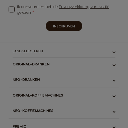
Ik aanvaard en heb de
Privacyverklaring van Nestlé
gelezen
INSCHRIJVEN
LAND SELECTEREN
ORIGINAL-DRANKEN
ALLE
NEO-DRANKEN
ESPRESSO
LUNGO & GRANDE
ALLE
ORIGINAL-KOFFIEMACHINES
LATTE
ESPRESSO
STARBUCKS
ZWARTE KOFFIE
ALLE
DECAFFEINATO
NEO-KOFFIEMACHINES
LATTE
GENIO S TOUCH
CHOCOLADEMELK
THEE
GENIO S PLUS
ALLE
THEE
CHOCOMELK
PREMIO
MINI ME