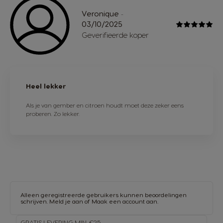
Veronique
-
03/10/2025
Geverifieerde koper
Heel lekker
Als je van gember en citroen houdt moet deze zeker eens
proberen. Zo lekker.
Alleen geregistreerde gebruikers kunnen beoordelingen
schrijven.
Meld je aan
of
Maak een account aan
.
GRATIS LEVERING MIN. €25