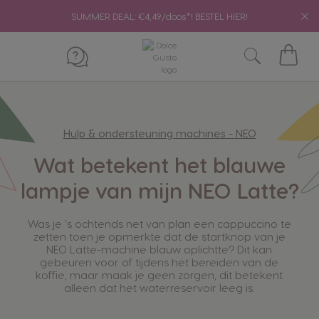
SUMMER DEAL: €4,49/doos*! BESTEL HIER!
Mijn
winke
Hulp & ondersteuning machines - NEO
Wat betekent het blauwe
lampje van mijn NEO Latte?
Was je 's ochtends net van plan een cappuccino te
zetten toen je opmerkte dat de startknop van je
NEO Latte-machine blauw oplichtte? Dit kan
gebeuren voor of tijdens het bereiden van de
koffie, maar maak je geen zorgen, dit betekent
alleen dat het waterreservoir leeg is.