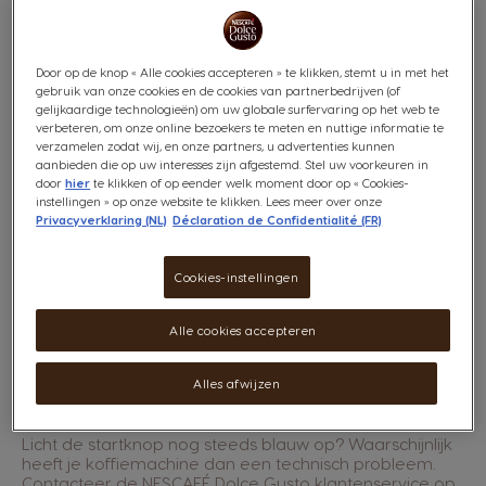
Door op de knop « Alle cookies accepteren » te klikken, stemt u in met het
gebruik van onze cookies en de cookies van partnerbedrijven (of
gelijkaardige technologieën) om uw globale surfervaring op het web te
verbeteren, om onze online bezoekers te meten en nuttige informatie te
verzamelen zodat wij, en onze partners, u advertenties kunnen
aanbieden die op uw interesses zijn afgestemd. Stel uw voorkeuren in
door
hier
te klikken of op eender welk moment door op « Cookies-
instellingen » op onze website te klikken. Lees meer over onze
Privacyverklaring (NL)
Déclaration de Confidentialité (FR)
Cookies-instellingen
Alle cookies accepteren
Vul het waterreservoir bij en schuif het terug op zijn
Alles afwijzen
plaats. Druk nu op de startknop om verder te gaan met
de bereiding van je favoriete drank!
Licht de startknop nog steeds blauw op? Waarschijnlijk
heeft je koffiemachine dan een technisch probleem.
Contacteer de NESCAFÉ Dolce Gusto klantenservice op