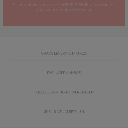
Bel onze klantendienst op
02 529 55 13
of contacteer
ons via het
contactformulier
.
GRATIS LEVERING MIN. €25
EXCLUSIEF AANBOD
SNELLE LEVERING
1-3 WERKDAGEN
SNEL & VEILIG BETALEN