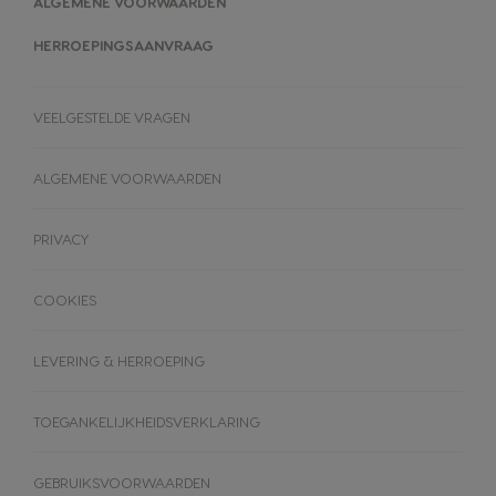
ALGEMENE VOORWAARDEN
HERROEPINGSAANVRAAG
VEELGESTELDE VRAGEN
ALGEMENE VOORWAARDEN
PRIVACY
COOKIES
LEVERING & HERROEPING
TOEGANKELIJKHEIDSVERKLARING
MACHINES
DRANKEN
ACCESSOIRES
ORIGINAL-dranken
GEBRUIKSVOORWAARDEN
ORIGINAL-MACHINES
-MACHINES
-DRANKEN