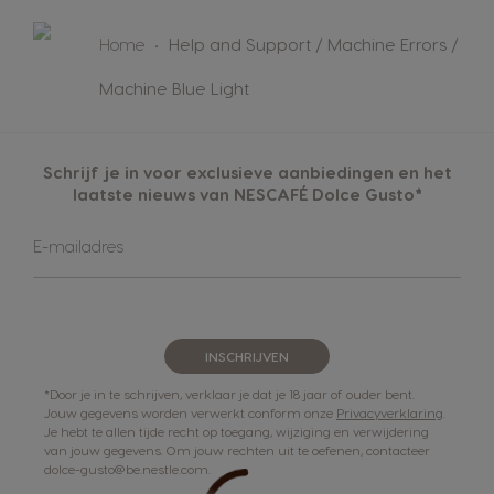
Home
Help and Support / Machine Errors /
Machine Blue Light
Schrijf je in voor exclusieve aanbiedingen en het
laatste nieuws van NESCAFÉ Dolce Gusto*
Abonneer
E-mailadres
u
op
onze
nieuwsbrief
INSCHRIJVEN
*Door je in te schrijven, verklaar je dat je 18 jaar of ouder bent.
Jouw gegevens worden verwerkt conform onze
Privacyverklaring
.
Je hebt te allen tijde recht op toegang, wijziging en verwijdering
van jouw gegevens. Om jouw rechten uit te oefenen, contacteer
dolce-gusto@be.nestle.com.