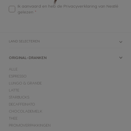
Ik aanvaard en heb de
Privacyverklaring van Nestlé
gelezen
LAND SELECTEREN
ORIGINAL-DRANKEN
ALLE
ESPRESSO
LUNGO & GRANDE
LATTE
STARBUCKS
DECAFFEINATO
CHOCOLADEMELK
THEE
PROMOVERPAKKINGEN