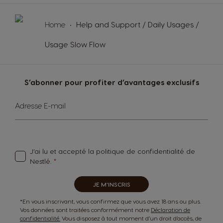
Home
Help and Support / Daily Usages /
Usage Slow Flow
S’abonner pour profiter d’avantages exclusifs
Sign
Adresse E-mail
Up
for
Our
Newsletter:
J’ai lu et accepté
la politique de confidentialité
de
Nestlé.
JE M'INSCRIS
*En vous inscrivant, vous confirmez que vous avez 18 ans ou plus.
Vos données sont traitées conformément notre
Déclaration de
confidentialité.
Vous disposez à tout moment d’un droit d’accès, de