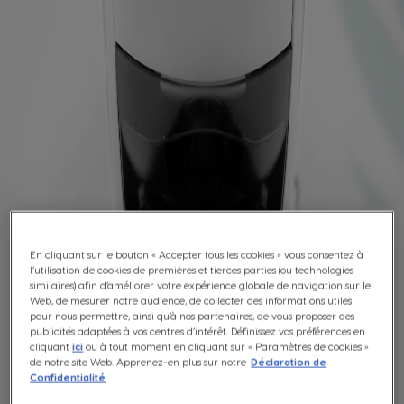
+32 (0)2 529 55 13
En cliquant sur le bouton « Accepter tous les cookies » vous consentez à
l’utilisation de cookies de premières et tierces parties (ou technologies
similaires) afin d’améliorer votre expérience globale de navigation sur le
Web, de mesurer notre audience, de collecter des informations utiles
pour nous permettre, ainsi qu’à nos partenaires, de vous proposer des
publicités adaptées à vos centres d’intérêt. Définissez vos préférences en
cliquant
ici
ou à tout moment en cliquant sur « Paramètres de cookies »
de notre site Web. Apprenez-en plus sur notre
Déclaration de
Confidentialité