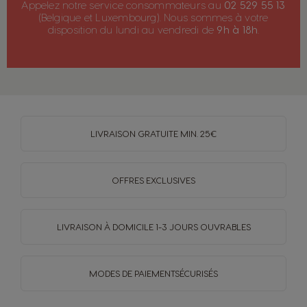
Appelez notre service consommateurs au
02 529 55 13
(Belgique et Luxembourg). Nous sommes à votre
disposition du lundi au vendredi de
9h à 18h
.
LIVRAISON GRATUITE MIN. 25€
OFFRES EXCLUSIVES
LIVRAISON À DOMICILE
1-3 JOURS OUVRABLES
MODES DE PAIEMENT
SÉCURISÉS