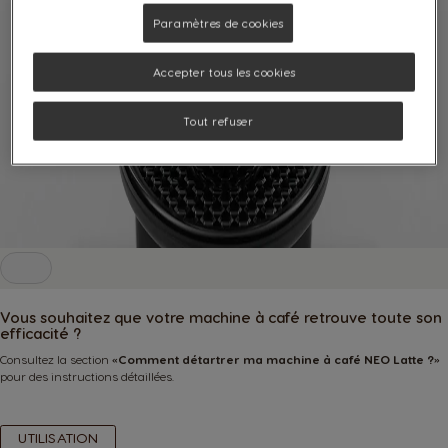
Paramètres de cookies
Accepter tous les cookies
Tout refuser
Vous souhaitez que votre machine à café retrouve toute son
efficacité ?
Consultez la section
«
Comment détartrer ma machine à café NEO Latte ?
»
pour des instructions détaillées.
UTILISATION