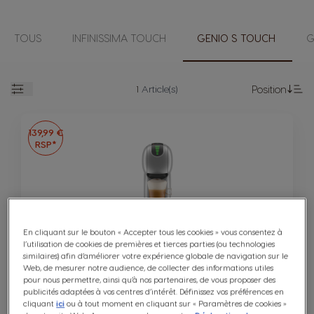
TOUS
INFINISSIMA TOUCH
GENIO S TOUCH
G
1
Article(s)
Position
Open
Se
139,99 €
RSP*
En cliquant sur le bouton « Accepter tous les cookies » vous consentez à
Genio S Touch Automatique Silver
l’utilisation de cookies de premières et tierces parties (ou technologies
similaires) afin d’améliorer votre expérience globale de navigation sur le
Web, de mesurer notre audience, de collecter des informations utiles
pour nous permettre, ainsi qu’à nos partenaires, de vous proposer des
publicités adaptées à vos centres d’intérêt. Définissez vos préférences en
AUTOMATIQUE
cliquant
ici
ou à tout moment en cliquant sur « Paramètres de cookies »