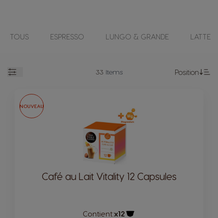
TOUS
ESPRESSO
LUNGO & GRANDE
LATTE
33
Items
Position
Open
Se
NOUVEAU
Café au Lait Vitality 12 Capsules
Contient:
x12