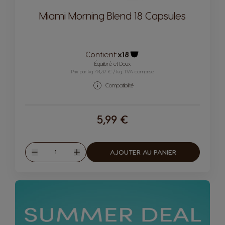
Miami Morning Blend 18 Capsules
Contient:
x18
Icône capsules
Équilibré et Doux
Prix par kg: 44,37 € / kg, TVA comprise
Compatibilité
5,99 €
Quantité
AJOUTER AU PANIER
Diminuer
Augmenter