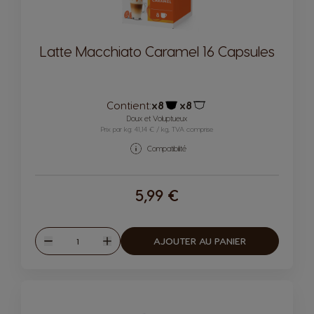
Latte Macchiato Caramel 16 Capsules
Contient:
x8
x8
Icône capsules
Icône capsules
Doux et Voluptueux
Prix par kg: 41,14 € / kg, TVA comprise
Compatibilité
5,99 €
Quantité
AJOUTER AU PANIER
Diminuer
Augmenter