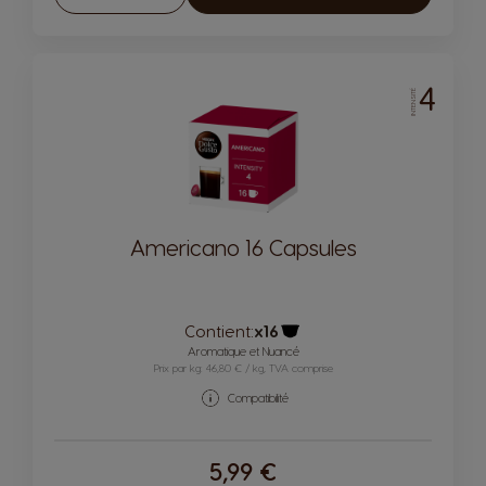
Diminuer
Augmenter
4
INTENSITÉ
Americano 16 Capsules
Contient:
x16
Icône capsules
Aromatique et Nuancé
Prix par kg: 46,80 € / kg, TVA comprise
Compatibilité
5,99 €