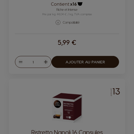
Contient:
x16
Icône capsules
Riche et Intense
Prix par kg: 44,04 € / kg, TVA comprise
Compatibilité
5,99 €
Quantité
AJOUTER AU PANIER
Diminuer
Augmenter
13
INTENSITÉ
Ristretto Napoli 16 Capsules