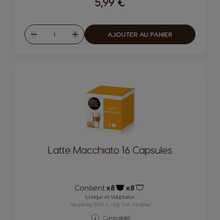
5,99 €
Quantité
AJOUTER AU PANIER
Diminuer
Augmenter
Latte Macchiato 16 Capsules
Contient:
x8
x8
Icône capsules
Icône capsules
Iconique et Voluptueux
Prix par kg: 30,51 € / kg, TVA comprise
Compatibilité