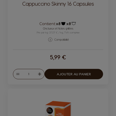
Cappuccino Skinny 16 Capsules
Contient:
x8
x8
Icône capsules
Icône capsules
Onctueux et Notes grillées
Prix par kg: 37,07 € / kg, TVA comprise
Compatibilité
5,99 €
Quantité
AJOUTER AU PANIER
Diminuer
Augmenter