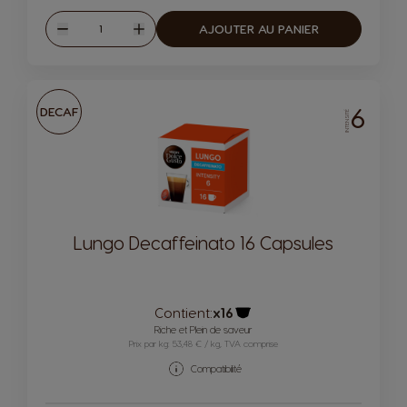
Quantité
AJOUTER AU PANIER
Diminuer
Augmenter
6
DECAF
INTENSITÉ
Lungo Decaffeinato 16 Capsules
Contient:
x16
Icône capsules
Riche et Plein de saveur​
Prix par kg: 53,48 € / kg, TVA comprise
Compatibilité