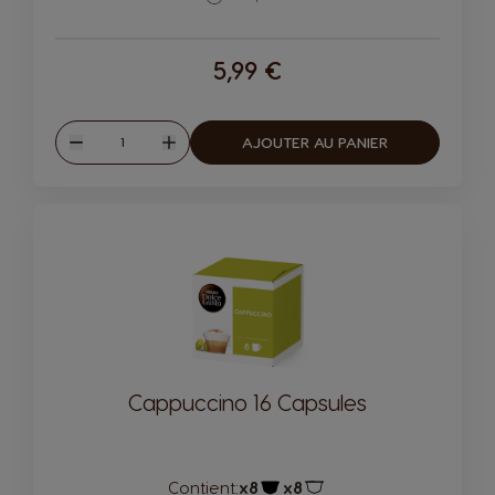
5,99 €
Quantité
AJOUTER AU PANIER
Diminuer
Augmenter
Cappuccino 16 Capsules
Contient:
x8
x8