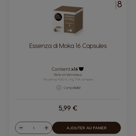
8
INTENSITÉ
Essenza di Moka 16 Capsules
Contient:
x16
Icône capsules
Riche et Harmonieux
Prix par kg: 41,60 € / kg, TVA comprise
Compatibilité
5,99 €
Quantité
AJOUTER AU PANIER
Diminuer
Augmenter