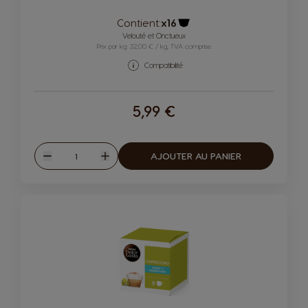
Contient:
x16
Icône capsules
Velouté et Onctueux
Prix par kg: 32,00 € / kg, TVA comprise
Compatibilité
5,99 €
Quantité
AJOUTER AU PANIER
Diminuer
Augmenter