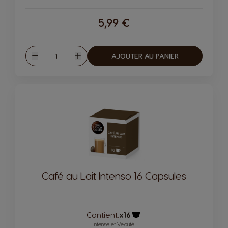
5,99 €
Quantité
AJOUTER AU PANIER
Diminuer
Augmenter
Café au Lait Intenso 16 Capsules
Contient:
x16
Icône capsules
Intense et Velouté