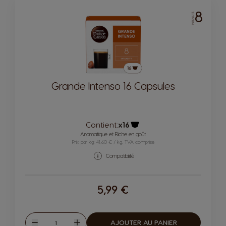
8
INTENSITÉ
Grande Intenso 16 Capsules
Contient:
x16
Icône capsules
Aromatique et Riche en goût
Prix par kg: 41,60 € / kg, TVA comprise
Compatibilité
5,99 €
Quantité
AJOUTER AU PANIER