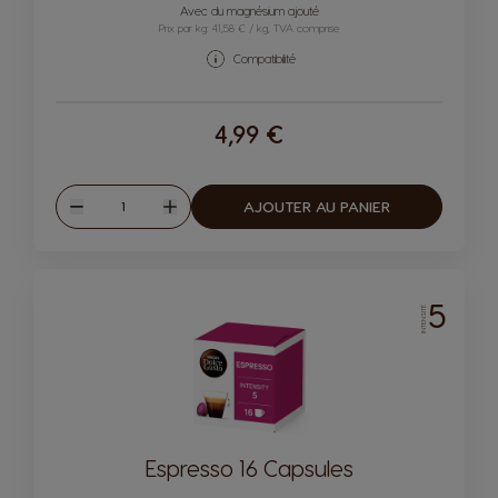
Icône capsules
Avec du magnésium ajouté
Prix par kg: 41,58 € / kg, TVA comprise
Compatibilité
4,99 €
Quantité
AJOUTER AU PANIER
Diminuer
Augmenter
5
INTENSITÉ
Espresso 16 Capsules