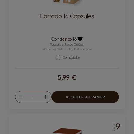
Cortado 16 Capsules
Contient:
x16
Icône capsules
Puissant et Notes Grillées
Prix par kg: 59,42 € / kg, TVA comprise
Compatibilité
5,99 €
Quantité
AJOUTER AU PANIER
Diminuer
Augmenter
9
INTENSITÉ