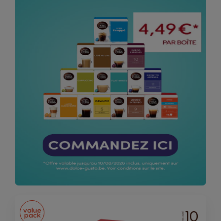
value
10
pack
INTENSITÉ