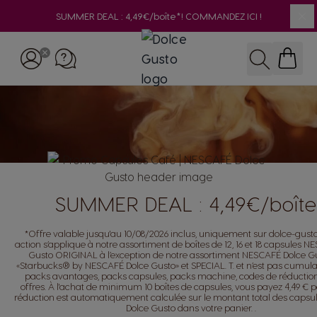
SUMMER DEAL : 4,49€/boîte*! COMMANDEZ ICI !
Cl
Skip to Content
Recherche
SUMMER DEAL : 4,49€/boîte
*Offre valable jusqu'au 10/08/2026 inclus, uniquement sur dolce-gusto.
action s’applique à notre assortiment de boîtes de 12, 16 et 18 capsules 
Gusto ORIGINAL à l’exception de notre assortiment NESCAFÉ Dolce G
«Starbucks® by NESCAFÉ Dolce Gusto» et SPECIAL. T. et n’est pas cumula
packs avantages, packs capsules, packs machine, codes de réduction
offres. À l'achat de minimum 10 boîtes de capsules, vous payez 4,49 € pa
réduction est automatiquement calculée sur le montant total des caps
Dolce Gusto dans votre panier. .