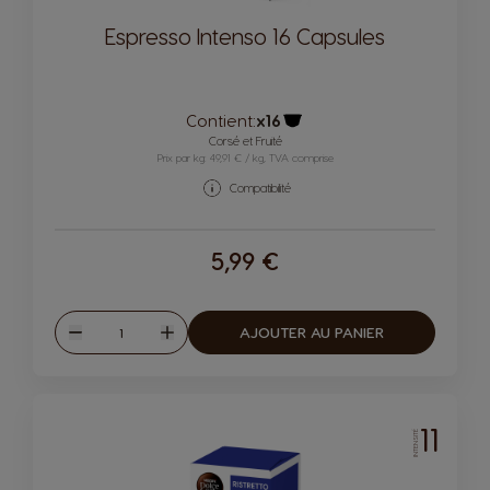
Espresso Intenso 16 Capsules
Contient:
x16
Icône capsules
Corsé et Fruité
Prix par kg: 49,91 € / kg, TVA comprise
Compatibilité
5,99 €
Quantité
AJOUTER AU PANIER
Diminuer
Augmenter
11
INTENSITÉ