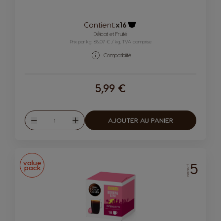
Contient:
x16
Icône capsules
Délicat et Fruité
Prix par kg: 68,07 € / kg, TVA comprise
Compatibilité
5,99 €
Quantité
AJOUTER AU PANIER
Diminuer
Augmenter
value
5
pack
INTENSITÉ