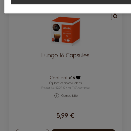
6
INTENSITÉ
Lungo 16 Capsules
Contient:
x16
Icône capsules
Équilibré et Notes Grillées
Prix par kg: 62,39 € / kg, TVA comprise
Compatibilité
5,99 €