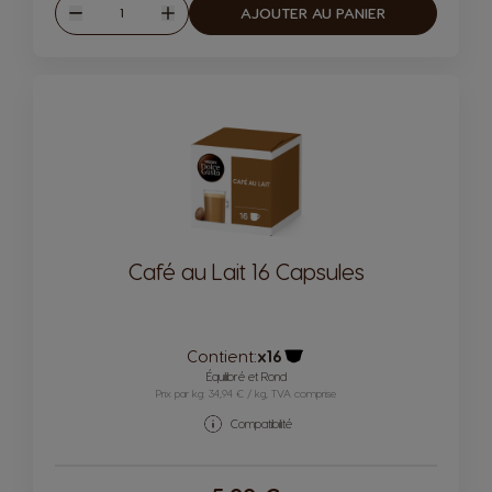
Quantité
AJOUTER AU PANIER
Diminuer
Augmenter
Café au Lait 16 Capsules
Contient:
x16
Icône capsules
Équilibré et Rond
Prix par kg: 34,94 € / kg, TVA comprise
Compatibilité