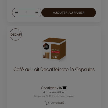
Quantité
AJOUTER AU PANIER
Diminuer
Augmenter
DECAF
Café au Lait Decaffeinato 16 Capsules
Contient:
x16
Icône capsules
Harmonieux et Rond
Prix par kg: 37,44 € / kg, TVA comprise
Compatibilité