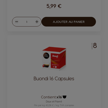
5,99 €
Quantité
AJOUTER AU PANIER
Diminuer
Augmenter
8
INTENSITÉ
Buondi 16 Capsules
Contient:
x16
Icône capsules
Doux et Poivré
Prix par kg: 60,38 € / kg, TVA comprise