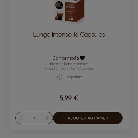
Lungo Intenso 16 Capsules
Contient:
x16
Icône capsules
Intense et Riche en arômes
Prix par kg: 41,60 € / kg, TVA comprise
Compatibilité
5,99 €
Quantité
AJOUTER AU PANIER
Diminuer
Augmenter