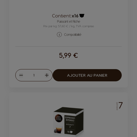
Contient:
x16
Icône capsules
Puissant et Riche
Prix par kg: 57,60 € / kg, TVA comprise
Compatibilité
5,99 €
Quantité
AJOUTER AU PANIER
Diminuer
Augmenter
7
INTENSITÉ