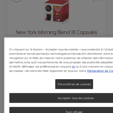
New York Morning Blend 18 Capsules
En cliquant sur le bouton « Accepter tous les cookies » vous consentez à l’utilisa
Contient:
x18
premières et tierces parties (ou technologies similaires) afin d’améliorer votre
Icône capsules
Intense et Corsé
navigation sur le Web, de mesurer notre audience, de collecter des information
Prix par kg: 37,42 € / kg, TVA comprise
permettre, ainsi qu’à nos partenaires, de vous proposer des publicités adaptées
d’intérêt. Définissez vos préférences en cliquant
ici
ou à tout moment en cliqua
Compatibilité
de cookies » de notre site Web. Apprenez-en plus sur notre
Déclaration de Co
Paramètres de cookies
EN RUPTURE DE STOCK
Accepter tous les cookies
Recevoir Une Notification
Tout refuser