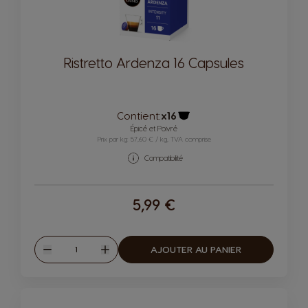
Ristretto Ardenza 16 Capsules
Contient:
x16
Icône capsules
Épicé et Poivré
Prix par kg: 57,60 € / kg, TVA comprise
Compatibilité
5,99 €
Quantité
AJOUTER AU PANIER
Diminuer
Augmenter