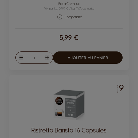
Icône capsules
Icône capsules
Extra Crémeux
Prix par kg: 29,99 € / kg, TVA comprise
Compatibilité
5,99 €
Quantité
AJOUTER AU PANIER
Diminuer
Augmenter
9
INTENSITÉ
Ristretto Barista 16 Capsules