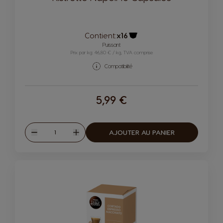
Contient:
x16
Icône capsules
Puissant
Prix par kg: 46,80 € / kg, TVA comprise
Compatibilité
5,99 €
Quantité
AJOUTER AU PANIER
Diminuer
Augmenter