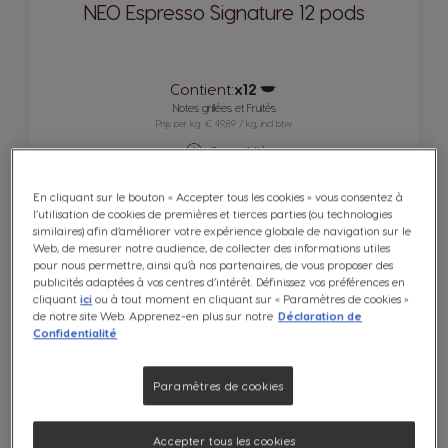
NEO Espresso Signature 12 pods
Contient:
x12
Icône capsules
Notes grillées et Fruités
Prijs per kg: € 49,89 / kg, incl btw
Compatibilité
En cliquant sur le bouton « Accepter tous les cookies » vous consentez à
4,49 €
l’utilisation de cookies de premières et tierces parties (ou technologies
similaires) afin d’améliorer votre expérience globale de navigation sur le
Web, de mesurer notre audience, de collecter des informations utiles
pour nous permettre, ainsi qu’à nos partenaires, de vous proposer des
Quantité
AJOUTER AU PANIER
publicités adaptées à vos centres d’intérêt. Définissez vos préférences en
Diminuer
Augmenter
cliquant
ici
ou à tout moment en cliquant sur « Paramètres de cookies »
de notre site Web. Apprenez-en plus sur notre
Déclaration de
Confidentialité
8
INTENSITÉ
Paramètres de cookies
Accepter tous les cookies