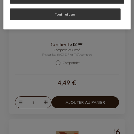
Tout refuser
NEO Espresso Intense 12 pods
Contient:
x12
Icône capsules
Complexe et Corsé
Prix par kg: 68,03 € / kg, TVA comprise
Compatibilité
4,49 €
Quantité
AJOUTER AU PANIER
Diminuer
Augmenter
6
INTENSITÉ