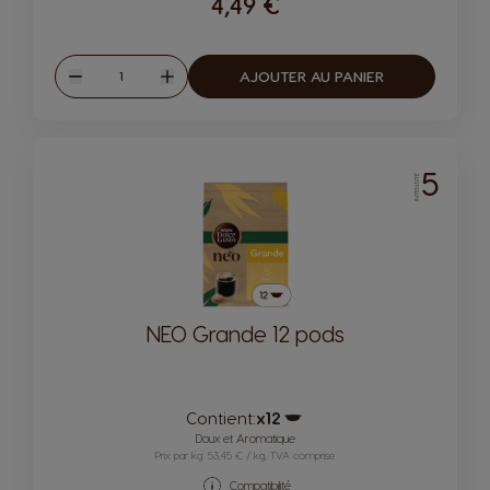
4,49 €
Quantité
AJOUTER AU PANIER
Diminuer
Augmenter
5
INTENSITÉ
NEO Grande 12 pods
Contient:
x12
Icône capsules
Doux et Aromatique
Prix par kg: 53,45 € / kg, TVA comprise
Compatibilité