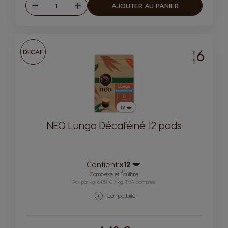
Quantité
AJOUTER AU PANIER
Diminuer
Augmenter
6
DECAF
INTENSITÉ
NEO Lungo Décaféiné 12 pods
Contient:
x12
Icône capsules
Complexe et Équilibré
Prix par kg: 64,51 € / kg, TVA comprise
Compatibilité