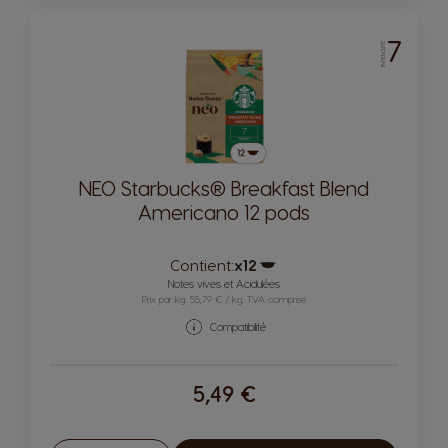
7
INTENSITÉ
NEO Starbucks® Breakfast Blend
Americano 12 pods
Contient:
x12
Icône capsules
Notes vives et Acidulées
Prix par kg: 55,79 € / kg, TVA comprise
Compatibilité
5,49 €