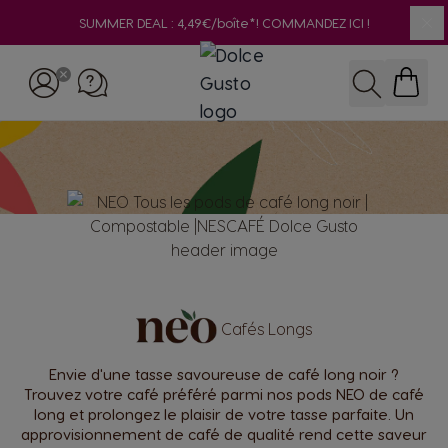
SUMMER DEAL : 4,49€/boîte*! COMMANDEZ ICI !
Cl
Skip to Content
Recherche
Сafés Longs
Envie d'une tasse savoureuse de café long noir ?
Trouvez votre café préféré parmi nos pods NEO de café
long et prolongez le plaisir de votre tasse parfaite. Un
approvisionnement de café de qualité rend cette saveur