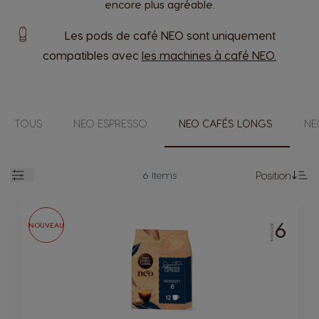
encore plus agréable.
Les pods de café NEO sont uniquement
compatibles avec
les machines à café NEO.
TOUS
NEO ESPRESSO
NEO СAFÉS LONGS
NE
6
Items
Position
Open
Se
6
NOUVEAU
INTENSITÉ