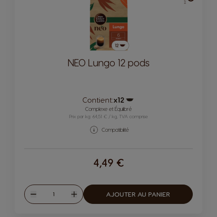
NEO Lungo 12 pods
Contient:
x12
Icône capsules
Complexe et Équilibré
Prix par kg: 64,51 € / kg, TVA comprise
Compatibilité
4,49 €
Quantité
AJOUTER AU PANIER
Diminuer
Augmenter