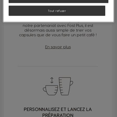
CAPSULES RECYCLABLES
Tout refuser
Toutes les capsules de NESCAFÉ Dolce
Gusto vont dans sac bleu (PMC). Grâce à
notre partenariat avec Fost Plus, il est
désormais aussi simple de trier vos
capsules que de vous faire un petit café !
En savoir plus
PERSONNALISEZ ET LANCEZ LA
PRÉPARATION