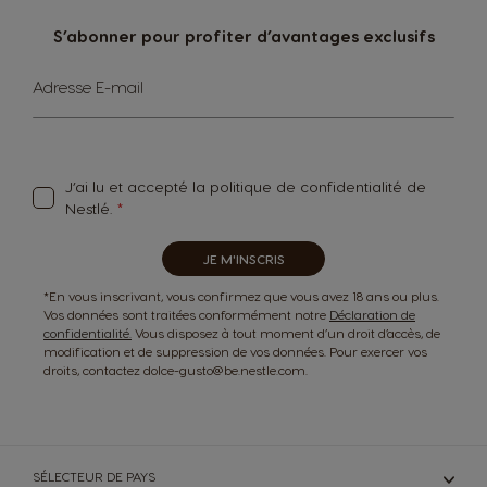
S’abonner pour profiter d’avantages exclusifs
Sign
Adresse E-mail
Up
for
Our
Newsletter:
J’ai lu et accepté
la politique de confidentialité
de
Nestlé.
JE M'INSCRIS
*En vous inscrivant, vous confirmez que vous avez 18 ans ou plus.
Vos données sont traitées conformément notre
Déclaration de
confidentialité.
Vous disposez à tout moment d’un droit d’accès, de
modification et de suppression de vos données. Pour exercer vos
droits, contactez dolce-gusto@be.nestle.com.
SÉLECTEUR DE PAYS