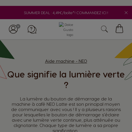
SUMMER DEAL : 4,49€/boîte*! COMMANDEZ ICI !
My
Cart
Aide machine - NEO
Que signifie la lumière verte
?
La lumière du bouton de démarrage de la
machine à café NEO Latte est son principal moyen
de communiquer avec vous ! Il y a plusieurs raisons
pour lesquelles le bouton de démarrage s'éclaire
avec une lumière verte continue, plus atténuée ou
clignotante. Chaque type de lumière a sa propre
Appelez-nous
signification :