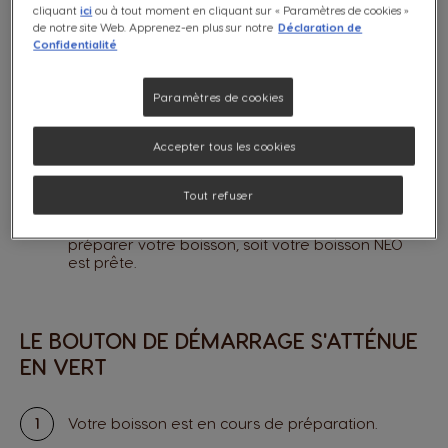
cliquant
ici
ou à tout moment en cliquant sur « Paramètres de cookies »
de notre site Web. Apprenez-en plus sur notre
Déclaration de
Confidentialité
Paramètres de cookies
LE BOUTON DE DÉMARRAGE S'ÉCLAIRE
EN VERT CONTINU
Accepter tous les cookies
Tout refuser
Cette lumière verte continue peut signifier 2
choses : soit votre machine à café est prête à
préparer votre boisson, soit votre boisson NEO
est prête.
LE BOUTON DE DÉMARRAGE S'ATTÉNUE
EN VERT
Votre boisson est en cours de préparation.