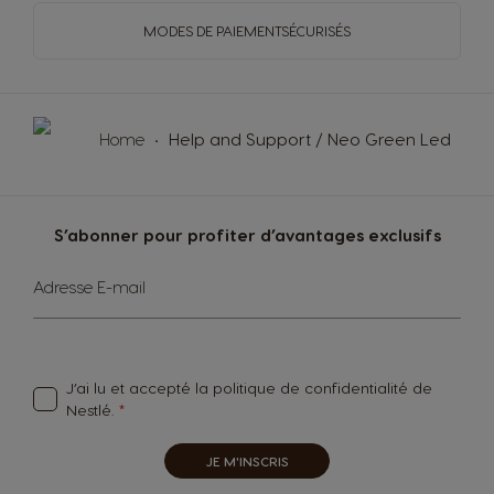
MODES DE PAIEMENT
SÉCURISÉS
Home
Help and Support / Neo Green Led
S’abonner pour profiter d’avantages exclusifs
Sign
Adresse E-mail
Up
for
Our
Newsletter:
J’ai lu et accepté
la politique de confidentialité
de
Nestlé.
JE M'INSCRIS