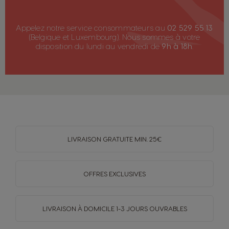
Appelez notre service consommateurs au
02 529 55 13
(Belgique et Luxembourg). Nous sommes à votre
disposition du lundi au vendredi de
9h à 18h
.
LIVRAISON GRATUITE MIN. 25€
OFFRES EXCLUSIVES
LIVRAISON À DOMICILE
1-3 JOURS OUVRABLES