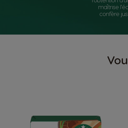
maîtrise l'é
confère jus
Vou