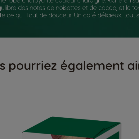
quilibre des notes de noisettes et de cacao, et la tor
te ce qu'il faut de douceur. Un café délicieux, tout
s pourriez également a