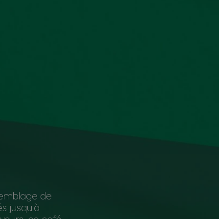
semblage de
és jusqu'à
aveurs, ce café