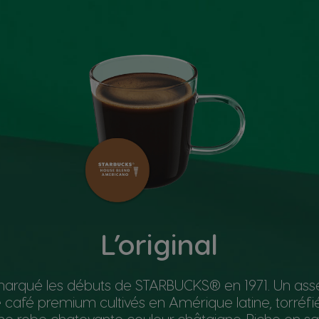
L’original
marqué les débuts de STARBUCKS® en 1971. Un as
 café premium cultivés en Amérique latine, torréfi
une robe chatoyante couleur châtaigne. Riche en s