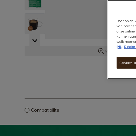
View larger image
Door op de k
van partner
onze online 
kunnen aanb
welk moment
(NL)
Déclara
Voir plus d'info
Cookies-i
Compatibilité