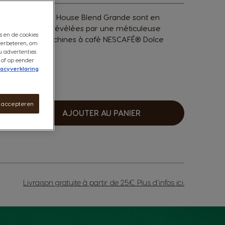
r du STARBUCKS® House Blend Grande sont en
otes de cacao, révélées par une méticuleuse
s en de cookies
ent pour les machines à café NESCAFÉ® Dolce
verbeteren, om
u advertenties
 of op eender
vacyverklaring
s accepteren
AJOUTER AU PANIER
ugmenter
Livraison gratuite à partir de 25€. Plus d’infos
ici
.