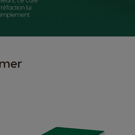
réfaction lui
 simplement.
imer