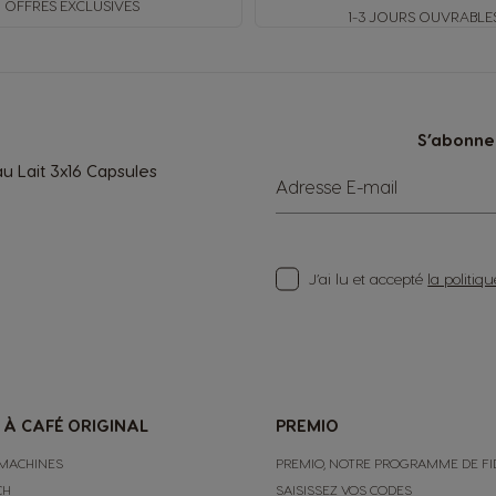
OFFRES EXCLUSIVES
1-3 JOURS OUVRABLE
S’abonner
u Lait 3x16 Capsules
Adresse E-mail
J’ai lu et accepté
la politiq
 À CAFÉ ORIGINAL
PREMIO
MACHINES
PREMIO, NOTRE PROGRAMME DE FI
CH
SAISISSEZ VOS CODES