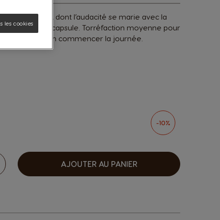
busta étonnant, dont l’audacité se marie avec la
 les cookies
t dans une seule capsule. Torréfaction moyenne pour
 permettra de bien commencer la journée.
sen options
-10%
AJOUTER AU PANIER
ugmenter