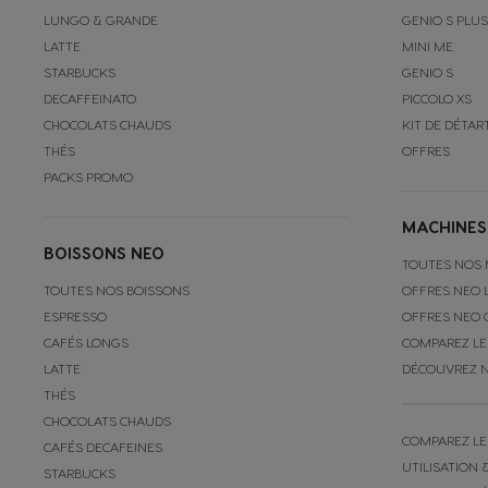
LUNGO & GRANDE
GENIO S PLUS
LATTE
MINI ME
STARBUCKS
GENIO S
DECAFFEINATO
PICCOLO XS
CHOCOLATS CHAUDS
KIT DE DÉTA
THÉS
OFFRES
PACKS PROMO
MACHINES
BOISSONS NEO
TOUTES NOS 
TOUTES NOS BOISSONS
OFFRES NEO 
ESPRESSO
OFFRES NEO 
CAFÉS LONGS
COMPAREZ LE
LATTE
DÉCOUVREZ 
THÉS
CHOCOLATS CHAUDS
COMPAREZ LE
CAFÉS DECAFEINES
UTILISATION 
STARBUCKS