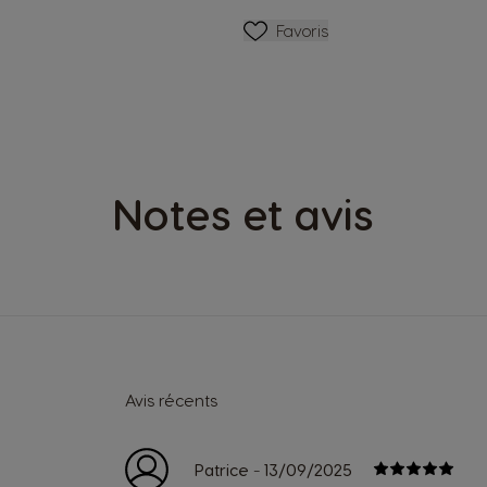
Ajouter Aux Favoris
Favoris
Notes et avis
Avis récents
-
Patrice
13/09/2025