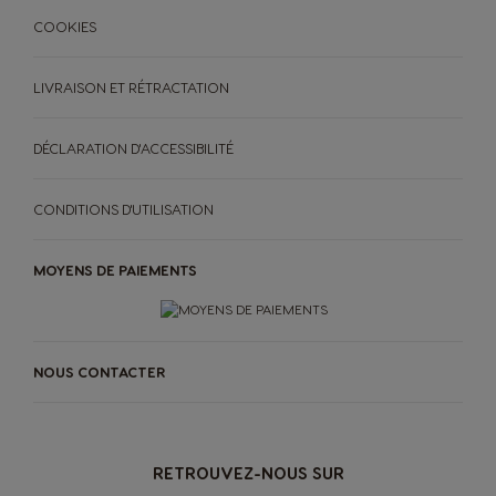
COOKIES
LIVRAISON ET RÉTRACTATION
DÉCLARATION D'ACCESSIBILITÉ
CONDITIONS D'UTILISATION
MOYENS DE PAIEMENTS
MACHINES
BOISSONS
ACCESSOIRES
NOUS CONTACTER
>
MACHINES À CAFÉ
BOISSONS
ORIGINAL
ORIGINAL
MACHINES À CAFÉ
BOISSONS
DÉVELOPPEMENT DURABLE
Goûtez au futur
RETROUVEZ-NOUS SUR
Pods compostables à domicile
MON COFFEE SHOP
et sachets pour machines
NEO