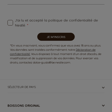
for
Our
Newsletter:
J’ai lu et accepté
la politique de confidentialité
de
Nestlé.
JE M'INSCRIS
*En vous inscrivant, vous confirmez que vous avez 18 ans ou plus.
Vos données sont traitées conformément notre
Déclaration de
confidentialité.
Vous disposez à tout moment d’un droit d’accès, de
modification et de suppression de vos données. Pour exercer vos
droits, contactez dolce-gusto@be.nestle.com.
SÉLECTEUR DE PAYS
BOISSONS ORIGINAL