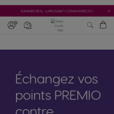
SUMMER DEAL : 4,49€/boîte*! COMMANDEZ ICI !
My
Cart
Échangez vos
points PREMIO
contre
Appelez-nous