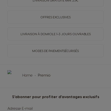
LIVRAISON GRATUITE MIN. 25€
OFFRES EXCLUSIVES
LIVRAISON À DOMICILE
1-3 JOURS OUVRABLES
MODES DE PAIEMENT
SÉCURISÉS
Home
Premio
S’abonner pour profiter d’avantages exclusifs
Sign
Adresse E-mail
Up