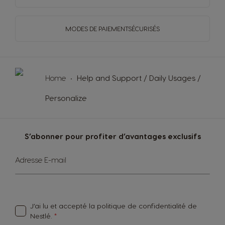
MODES DE PAIEMENT
SÉCURISÉS
Home
Help and Support / Daily Usages /
Personalize
S’abonner pour profiter d’avantages exclusifs
Sign
Adresse E-mail
Up
for
Our
Newsletter:
J’ai lu et accepté
la politique de confidentialité
de
Nestlé.