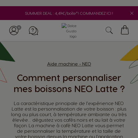
SUMMER DEAL : 4,49€/boîte*! COMMANDEZ ICI !
My
Cart
Aide machine - NEO
Comment personnaliser
mes boissons NEO Latte ?
La caractéristique principale de l'expérience NEO
Latte est la personnalisation de votre boisson : plus
long ou plus court, à température ambiante ou très
élevée… dégustez vos cafés noirs et au lait à votre
façon. La machine à café NEO Latte vous permet
de personnaliser la température et la taille de
Appelez-nous
votre boisson depuis la machine ou l'application