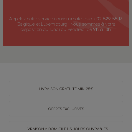
Appelez notre service consommateurs au
02 529 55 13
(Belgique et Luxembourg). Nous sommes à votre
disposition du lundi au vendredi de
9h à 18h
.
LIVRAISON GRATUITE MIN. 25€
OFFRES EXCLUSIVES
LIVRAISON À DOMICILE
1-3 JOURS OUVRABLES