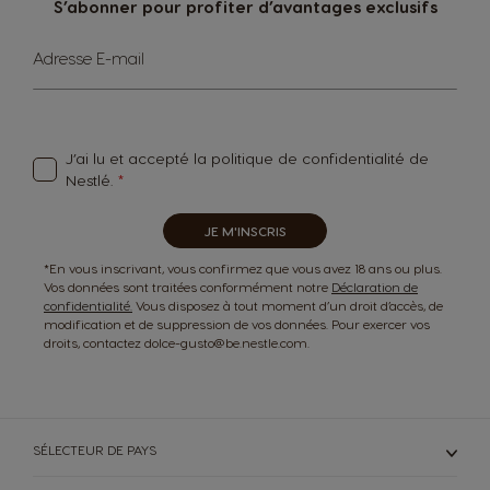
S’abonner pour profiter d’avantages exclusifs
Sign
Adresse E-mail
Up
for
Our
Newsletter:
J’ai lu et accepté
la politique de confidentialité
de
Nestlé.
JE M'INSCRIS
*En vous inscrivant, vous confirmez que vous avez 18 ans ou plus.
Vos données sont traitées conformément notre
Déclaration de
confidentialité.
Vous disposez à tout moment d’un droit d’accès, de
modification et de suppression de vos données. Pour exercer vos
droits, contactez dolce-gusto@be.nestle.com.
SÉLECTEUR DE PAYS