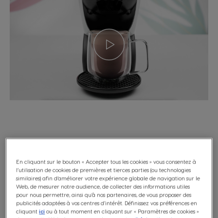
+32 (0)2 529 55 13
Allumez votre machine à café
En cliquant sur le bouton « Accepter tous les cookies » vous consentez à
l’utilisation de cookies de premières et tierces parties (ou technologies
NESCAFÉ Dolce Gusto NEO Latte en
similaires) afin d’améliorer votre expérience globale de navigation sur le
Web, de mesurer notre audience, de collecter des informations utiles
appuyant sur le bouton
pour nous permettre, ainsi qu’à nos partenaires, de vous proposer des
marche/arrêt situé sur le côté de la
publicités adaptées à vos centres d’intérêt. Définissez vos préférences en
cliquant
ici
ou à tout moment en cliquant sur « Paramètres de cookies »
machine.