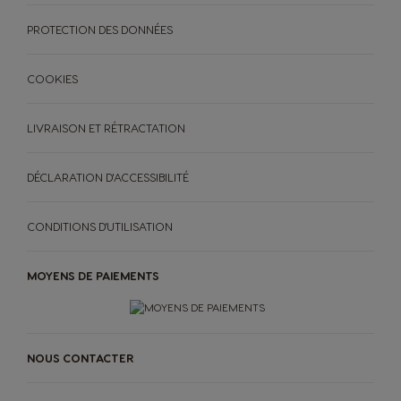
PROTECTION DES DONNÉES
COOKIES
LIVRAISON ET RÉTRACTATION
DÉCLARATION D'ACCESSIBILITÉ
CONDITIONS D'UTILISATION
MACHINES
BOISSONS
ACCESSOIRES
MOYENS DE PAIEMENTS
>
MACHINES À CAFÉ
BOISSONS
ORIGINAL
ORIGINAL
MACHINES À CAFÉ
BOISSONS
DÉVELOPPEMENT DURABLE
Goûtez au futur
NOUS CONTACTER
Pods compostables à domicile
MON COFFEE SHOP
et sachets pour machines
NEO
TROUVEZ LE SYSTÈME
QUI VOUS