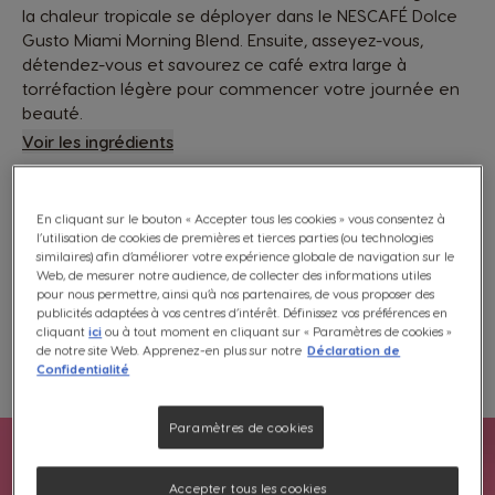
la chaleur tropicale se déployer dans le NESCAFÉ Dolce
Gusto Miami Morning Blend. Ensuite, asseyez-vous,
détendez-vous et savourez ce café extra large à
torréfaction légère pour commencer votre journée en
beauté.
Voir les ingrédients
5,99 €
En cliquant sur le bouton « Accepter tous les cookies » vous consentez à
l’utilisation de cookies de premières et tierces parties (ou technologies
similaires) afin d’améliorer votre expérience globale de navigation sur le
Web, de mesurer notre audience, de collecter des informations utiles
Livraison gratuite à partir de 25€. Plus d’infos
ici
.
pour nous permettre, ainsi qu’à nos partenaires, de vous proposer des
publicités adaptées à vos centres d’intérêt. Définissez vos préférences en
cliquant
ici
ou à tout moment en cliquant sur « Paramètres de cookies »
Compatibilité
de notre site Web. Apprenez-en plus sur notre
Déclaration de
Confidentialité
Ajouter Aux Favoris
Favoris
Paramètres de cookies
Accepter tous les cookies