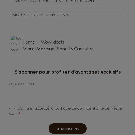
LIVRAISON À DOMICILE
1-3 JOURS OUVRABLES
MODES DE PAIEMENT
SÉCURISÉS
Home
Wowi deals
Miami Morning Blend 18 Capsules
S’abonner pour profiter d’avantages exclusifs
Adresse E-mail
J’ai lu et accepté
la politique de confidentialité
de Nestlé.
JE M'INSCRIS