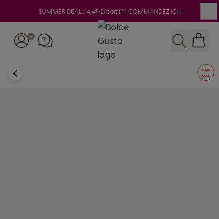
SUMMER DEAL : 4,49€/boîte*! COMMANDEZ ICI !
Clo
Skip to Content
Rechercher
RETOUR
value
pack