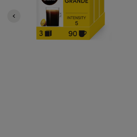
Regular Price
29,97 €
26,37 €