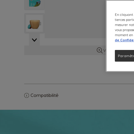
En cliquant 
View larger image
tierces part
mesurer notr
vous propose
moment en c
de Confiden
Voir plus d'info
Paramètr
Compatibilité