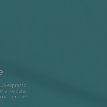
e
r un espresso
x et velouté.
un moment de