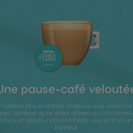
Une pause-café velouté
atinées plus excitantes et laissez-vous tenter pa
ssant combiné au lait entier offrant un café crémeu
ncteux et velouté, notre Flat White vous promet 
bonheur.