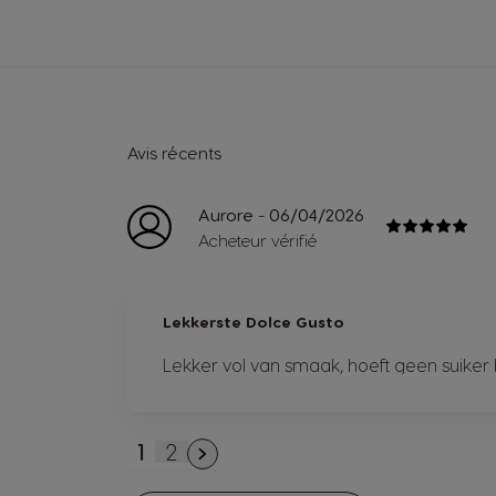
Avis récents
-
Aurore
06/04/2026
Acheteur vérifié
Lekkerste Dolce Gusto
Lekker vol van smaak, hoeft geen suiker 
1
2
You're currently reading page
Page