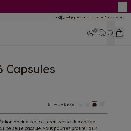
Clo
FR
NL
Belgique
Nous contacter
Newsletter
Language
mparaison des
chines
Recherch
tretien et
ilisation machines
16 Capsules
Appelez-nous: +32 (0)2
529 55 13
Taille de tasse :
réation onctueuse tout droit venue des coffee
c une seule capsule, vous pourrez profiter d'un