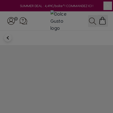
SUMMER DEAL : 4,49€/boîte*! COMMANDEZ ICI !
Clo
Skip to Content
Rechercher
RETOUR