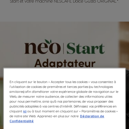
Start et votre machine NESCAFÉ Dolce Gusto ORIGINAL*.
En cliquant sur le bouton « Accepter tous les cookies » vous consentez à
l’utilisation de cookies de premières et tierces parties (ou technologies
similaires) afin d’améliorer votre expérience globale de navigation sur le
Web, de mesurer notre audience, de collecter des informations utiles
pour nous permettre, ainsi qu’à nos partenaires, de vous proposer des
publicités adaptées à vos centres d’intérêt. Définissez vos préférences en
cliquant
ici
ou à tout moment en cliquant sur « Paramètres de cookies »
de notre site Web. Apprenez-en plus sur notre
Déclaration de
Confidentialité