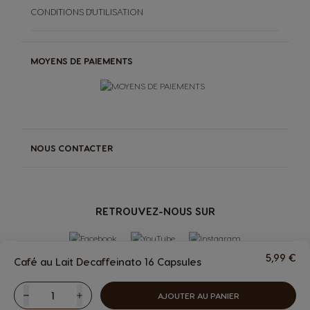
CONDITIONS D'UTILISATION
MOYENS DE PAIEMENTS
NOUS CONTACTER
RETROUVEZ-NOUS SUR
5,99 €
Café au Lait Decaffeinato 16 Capsules
AJOUTER AU PANIER
Diminuer
Quantité
Augmenter
MACHINES
BOISSONS
Boissons
Machines
PREMIO Club
more
ACCESSOIRES