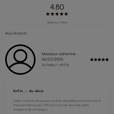
4.80
Basé sur 4 Avis
Avis récents
Massaux catherine
-
26/03/2026
Acheteur vérifié
Enfin..... du déca
Super contente de pouvoir profiter des belles promotions de la
marque Dolce gusto. Difficile a trouver dans des petits
magasins de campagne